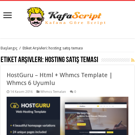
istanbul
Başlangıç
/
Etiket Arşivleri: hosting satış teması
organizasyon
evden
Etiket Arşivleri:
hosting satış teması
eve
taşımacılık
,
gaziantep
HostGuru – Html + Whmcs Template |
organizasyon
,
gaziantep
Whmcs 6 Uyumlu
evden
eve
14 Kasım 2016
Whmcs Temaları
0
taşımacılık
,
evden
eve
taşımacılık
,
gaziantep
evden
eve
taşımacılık
,
evden
eve