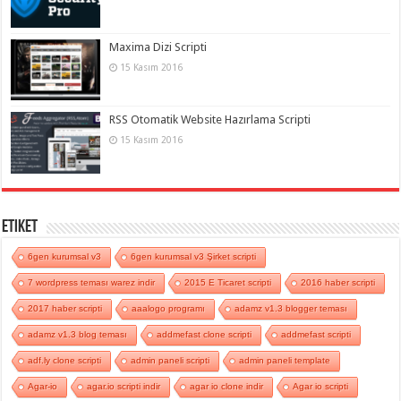
Maxima Dizi Scripti
15 Kasım 2016
RSS Otomatik Website Hazırlama Scripti
15 Kasım 2016
Etiket
6gen kurumsal v3
6gen kurumsal v3 Şirket scripti
7 wordpress teması warez indir
2015 E Ticaret scripti
2016 haber scripti
2017 haber scripti
aaalogo programı
adamz v1.3 blogger teması
adamz v1.3 blog teması
addmefast clone scripti
addmefast scripti
adf.ly clone scripti
admin paneli scripti
admin paneli template
Agar-io
agar.io scripti indir
agar io clone indir
Agar io scripti