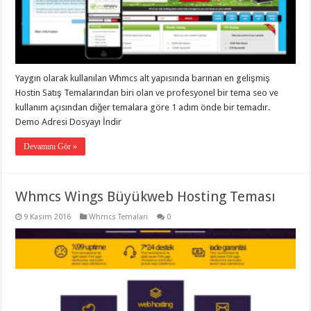
organizasyon
,
gaziantep
organizasyon
,
gaziantep
organizasyon
,
gaziantep
organizasyon
,
Yaygın olarak kullanılan Whmcs alt yapısında barınan en gelişmiş
gaziantep
Hostin Satış Temalarından biri olan ve profesyonel bir tema seo ve
organizasyon
,
gaziantep
kullanım açısından diğer temalara göre 1 adım önde bir temadır.
palyaço
,
Demo Adresi Dosyayı İndir
twitter
takipçi
hilesi
,
Devamını Gör »
twitter
takipçi
hilesi
,
instagram
Whmcs Wings Büyükweb Hosting Teması
takipçi
hilesi
,
9 Kasım 2016
Whmcs Temaları
0