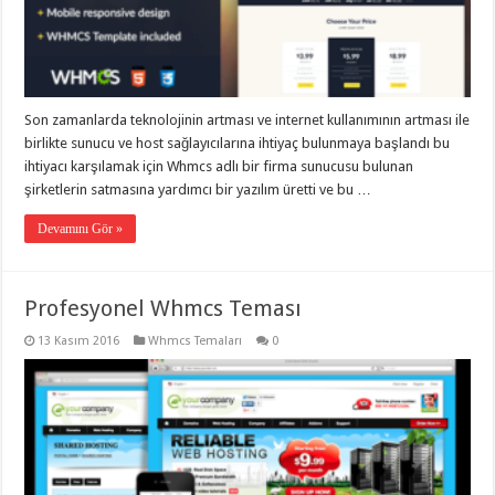
taşımacılık
,
gaziantep
evden
eve
taşımacılık
,
gaziantep
evden
Son zamanlarda teknolojinin artması ve internet kullanımının artması ile
eve
birlikte sunucu ve host sağlayıcılarına ihtiyaç bulunmaya başlandı bu
taşımacılık
,
gaziantep
ihtiyacı karşılamak için Whmcs adlı bir firma sunucusu bulunan
evden
şirketlerin satmasına yardımcı bir yazılım üretti ve bu …
eve
taşımacılık
,
gaziantep
Devamını Gör »
evden
eve
taşımacılık
,
evden
Profesyonel Whmcs Teması
eve
taşımacılık
,
13 Kasım 2016
Whmcs Temaları
0
gaziantep
asansörlü
taşıma
,
gaziantep
evden
eve
taşımacılık
,
gaziantep
organizasyon
,
gaziantep