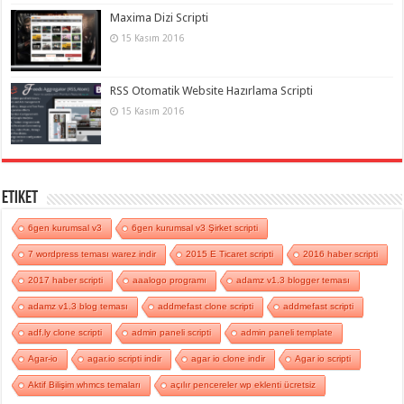
Maxima Dizi Scripti
15 Kasım 2016
RSS Otomatik Website Hazırlama Scripti
15 Kasım 2016
Etiket
6gen kurumsal v3
6gen kurumsal v3 Şirket scripti
7 wordpress teması warez indir
2015 E Ticaret scripti
2016 haber scripti
2017 haber scripti
aaalogo programı
adamz v1.3 blogger teması
adamz v1.3 blog teması
addmefast clone scripti
addmefast scripti
adf.ly clone scripti
admin paneli scripti
admin paneli template
Agar-io
agar.io scripti indir
agar io clone indir
Agar io scripti
Aktif Bilişim whmcs temaları
açılır pencereler wp eklenti ücretsiz