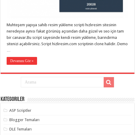
taşımacılık
,
gaziantep
evden
eve
taşımacılık
,
Muhteşem yapıya sahib resim yükleme scripti hızlıresim sitesinin
gaziantep
evden
neredeyse aynısı fakat görünüş açısından daha güzel ve seo için tam
eve
bir canavar.Bu script sayesinde kendi resim yükleme, barındırma
taşımacılık
,
sitenizi açabilirsiniz. Script hizliresim.com scriptinin clone halidir. Demo
gaziantep
evden
…
eve
taşımacılık
,
Devamını Gör »
gaziantep
evden
eve
taşımacılık
,
evden
eve
taşımacılık
,
gaziantep
asansörlü
Kategoriler
taşıma
,
gaziantep
ASP Scriptler
evden
eve
Blogger Temaları
taşımacılık
,
gaziantep
DLE Temaları
organizasyon
,
gaziantep