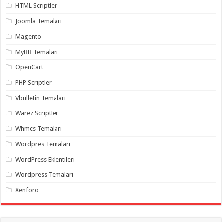
HTML Scriptler
organizasyon
,
gaziantep
Joomla Temaları
organizasyon
,
gaziantep
Magento
organizasyon
,
gaziantep
organizasyon
,
MyBB Temaları
gaziantep
organizasyon
,
OpenCart
gaziantep
palyaço
,
PHP Scriptler
twitter
takipçi
Vbulletin Temaları
hilesi
,
twitter
Warez Scriptler
takipçi
hilesi
,
Whmcs Temaları
instagram
takipçi
Wordpres Temaları
hilesi
,
WordPress Eklentileri
Wordpress Temaları
Xenforo