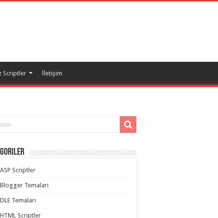
 Scriptler
İletişim
goriler
ASP Scriptler
Blogger Temaları
DLE Temaları
HTML Scriptler