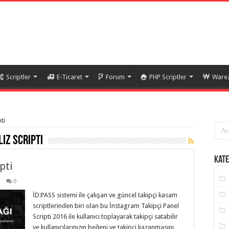
Scriptler
E-Ticaret
Forum
PHP Scriptler
Warez
ti
iz scripti
Kate
pti
0
İD:PASS sistemi ile çalışan ve güncel takipçi kasam
scriptlerinden biri olan bu İnstagram Takipçi Panel
Scripti 2016 ile kullanıcı toplayarak takipçi satabilir
ve kullanıcılarınızın beğeni ve takipçi kazanmasını