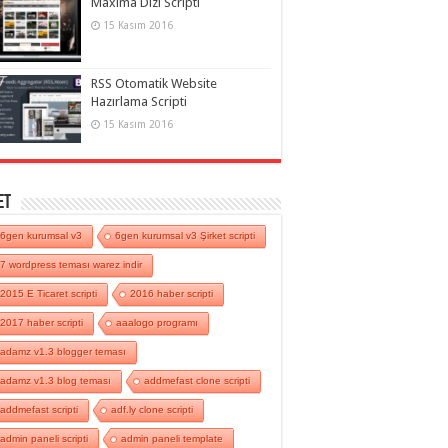
Maxima Dizi Scripti
15 Kasım 2016
RSS Otomatik Website
Hazırlama Scripti
15 Kasım 2016
et
6gen kurumsal v3
6gen kurumsal v3 Şirket scripti
7 wordpress teması warez indir
2015 E Ticaret scripti
2016 haber scripti
2017 haber scripti
aaalogo programı
adamz v1.3 blogger teması
adamz v1.3 blog teması
addmefast clone scripti
addmefast scripti
adf.ly clone scripti
admin paneli scripti
admin paneli template