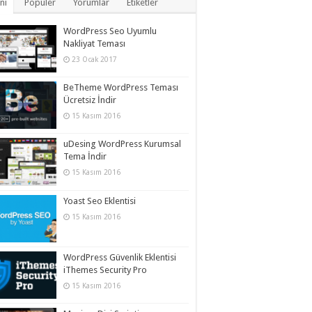
ni
Popüler
Yorumlar
Etiketler
WordPress Seo Uyumlu
Nakliyat Teması
23 Ocak 2017
BeTheme WordPress Teması
Ücretsiz İndir
15 Kasım 2016
uDesing WordPress Kurumsal
Tema İndir
15 Kasım 2016
Yoast Seo Eklentisi
15 Kasım 2016
WordPress Güvenlik Eklentisi
iThemes Security Pro
15 Kasım 2016