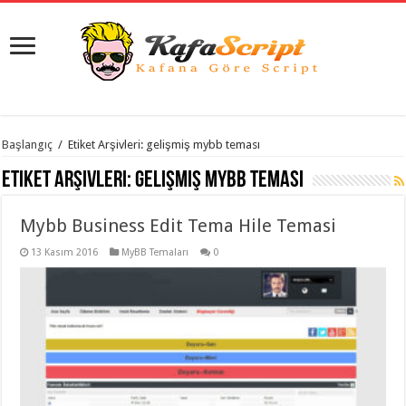
istanbul
Başlangıç
/
Etiket Arşivleri: gelişmiş mybb teması
organizasyon
evden
Etiket Arşivleri:
gelişmiş mybb teması
eve
taşımacılık
,
gaziantep
Mybb Business Edit Tema Hile Temasi
organizasyon
,
gaziantep
evden
13 Kasım 2016
MyBB Temaları
0
eve
taşımacılık
,
evden
eve
taşımacılık
,
gaziantep
evden
eve
taşımacılık
,
evden
eve