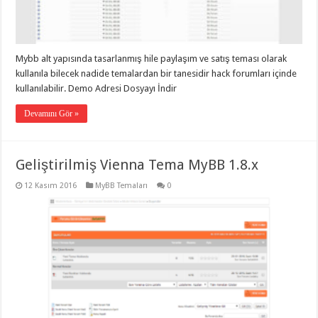
taşımacılık
,
gaziantep
evden
eve
taşımacılık
,
Mybb alt yapısında tasarlanmış hile paylaşım ve satış teması olarak
gaziantep
evden
kullanıla bilecek nadide temalardan bir tanesidir hack forumları içinde
eve
kullanılabilir. Demo Adresi Dosyayı İndir
taşımacılık
,
gaziantep
Devamını Gör »
evden
eve
taşımacılık
,
gaziantep
evden
Geliştirilmiş Vienna Tema MyBB 1.8.x
eve
taşımacılık
,
12 Kasım 2016
MyBB Temaları
0
evden
eve
taşımacılık
,
gaziantep
asansörlü
taşıma
,
gaziantep
evden
eve
taşımacılık
,
gaziantep
organizasyon
,
gaziantep