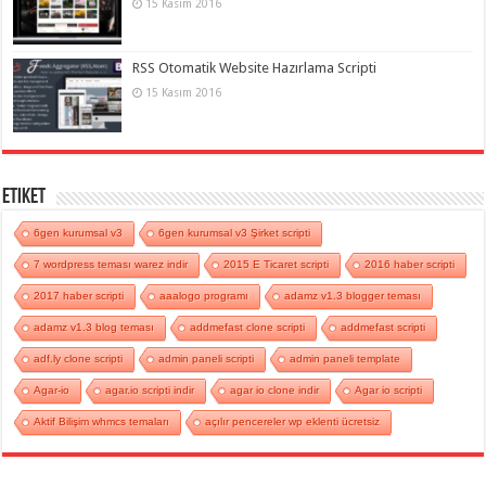
15 Kasım 2016
RSS Otomatik Website Hazırlama Scripti
15 Kasım 2016
Etiket
6gen kurumsal v3
6gen kurumsal v3 Şirket scripti
7 wordpress teması warez indir
2015 E Ticaret scripti
2016 haber scripti
2017 haber scripti
aaalogo programı
adamz v1.3 blogger teması
adamz v1.3 blog teması
addmefast clone scripti
addmefast scripti
adf.ly clone scripti
admin paneli scripti
admin paneli template
Agar-io
agar.io scripti indir
agar io clone indir
Agar io scripti
Aktif Bilişim whmcs temaları
açılır pencereler wp eklenti ücretsiz