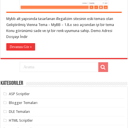
organizasyon
,
gaziantep
organizasyon
,
gaziantep
Mybb alt yapısında tasarlanan illegalizim sitesinin eski teması olan
organizasyon
,
Geliştirilmiş Vienna Tema – MyBB – 1.8.x seo açısından iyi bir tema
gaziantep
organizasyon
,
Konu görünümü sade ve iyi bir renk uyumuna sahip. Demo Adresi
gaziantep
Dosyayı İndir
organizasyon
,
gaziantep
palyaço
,
Devamını Gör »
twitter
takipçi
hilesi
,
twitter
takipçi
hilesi
,
instagram
takipçi
Kategoriler
hilesi
,
ASP Scriptler
Blogger Temaları
DLE Temaları
HTML Scriptler