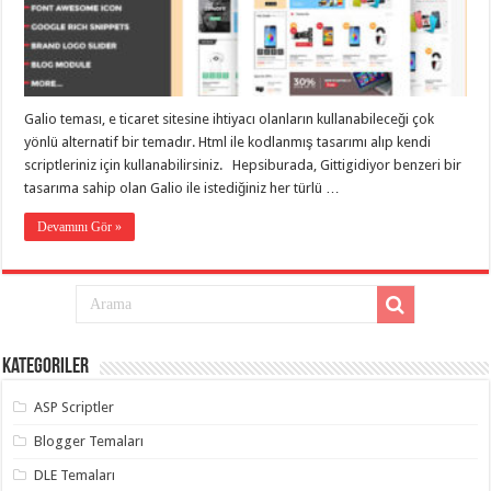
taşımacılık
,
gaziantep
evden
eve
taşımacılık
,
gaziantep
evden
Galio teması, e ticaret sitesine ihtiyacı olanların kullanabileceği çok
eve
yönlü alternatif bir temadır. Html ile kodlanmış tasarımı alıp kendi
taşımacılık
,
gaziantep
scriptleriniz için kullanabilirsiniz. Hepsiburada, Gittigidiyor benzeri bir
evden
tasarıma sahip olan Galio ile istediğiniz her türlü …
eve
taşımacılık
,
gaziantep
Devamını Gör »
evden
eve
taşımacılık
,
evden
eve
taşımacılık
,
gaziantep
asansörlü
Kategoriler
taşıma
,
gaziantep
ASP Scriptler
evden
eve
taşımacılık
,
Blogger Temaları
gaziantep
organizasyon
,
DLE Temaları
gaziantep