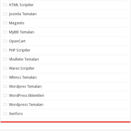
organizasyon
,
HTML Scriptler
gaziantep
organizasyon
,
Joomla Temaları
gaziantep
organizasyon
,
Magento
gaziantep
organizasyon
,
MyBB Temaları
gaziantep
organizasyon
,
OpenCart
gaziantep
palyaço
,
PHP Scriptler
twitter
takipçi
Vbulletin Temaları
hilesi
,
twitter
Warez Scriptler
takipçi
hilesi
,
Whmcs Temaları
instagram
takipçi
Wordpres Temaları
hilesi
,
WordPress Eklentileri
Wordpress Temaları
Xenforo