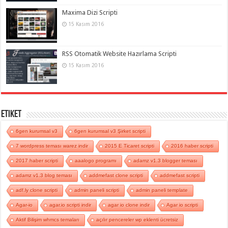
Maxima Dizi Scripti
15 Kasım 2016
RSS Otomatik Website Hazırlama Scripti
15 Kasım 2016
Etiket
6gen kurumsal v3
6gen kurumsal v3 Şirket scripti
7 wordpress teması warez indir
2015 E Ticaret scripti
2016 haber scripti
2017 haber scripti
aaalogo programı
adamz v1.3 blogger teması
adamz v1.3 blog teması
addmefast clone scripti
addmefast scripti
adf.ly clone scripti
admin paneli scripti
admin paneli template
Agar-io
agar.io scripti indir
agar io clone indir
Agar io scripti
Aktif Bilişim whmcs temaları
açılır pencereler wp eklenti ücretsiz