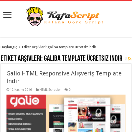
istanbul
Başlangıç
/
Etiket Arşivleri: galiba template ücretsiz indir
organizasyon
evden
Etiket Arşivleri:
galiba template ücretsiz indir
eve
taşımacılık
,
gaziantep
Galio HTML Responsive Alışveriş Template
organizasyon
,
gaziantep
İndir
evden
eve
12 Kasım 2016
HTML Scriptler
0
taşımacılık
,
evden
eve
taşımacılık
,
gaziantep
evden
eve
taşımacılık
,
evden
eve