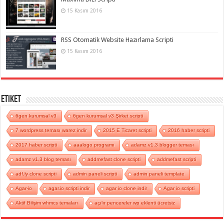
15 Kasım 2016
RSS Otomatik Website Hazırlama Scripti
15 Kasım 2016
Etiket
6gen kurumsal v3
6gen kurumsal v3 Şirket scripti
7 wordpress teması warez indir
2015 E Ticaret scripti
2016 haber scripti
2017 haber scripti
aaalogo programı
adamz v1.3 blogger teması
adamz v1.3 blog teması
addmefast clone scripti
addmefast scripti
adf.ly clone scripti
admin paneli scripti
admin paneli template
Agar-io
agar.io scripti indir
agar io clone indir
Agar io scripti
Aktif Bilişim whmcs temaları
açılır pencereler wp eklenti ücretsiz