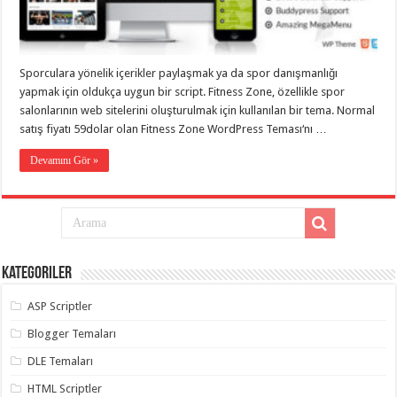
taşımacılık
,
gaziantep
evden
eve
taşımacılık
,
Sporculara yönelik içerikler paylaşmak ya da spor danışmanlığı
gaziantep
evden
yapmak için oldukça uygun bir script. Fitness Zone, özellikle spor
eve
salonlarının web sitelerini oluşturulmak için kullanılan bir tema. Normal
taşımacılık
,
satış fiyatı 59dolar olan Fitness Zone WordPress Teması‘nı …
gaziantep
evden
eve
Devamını Gör »
taşımacılık
,
gaziantep
evden
eve
taşımacılık
,
evden
eve
taşımacılık
,
Kategoriler
gaziantep
asansörlü
taşıma
,
ASP Scriptler
gaziantep
evden
Blogger Temaları
eve
taşımacılık
,
DLE Temaları
gaziantep
organizasyon
,
HTML Scriptler
gaziantep