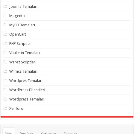
organizasyon
,
Joomla Temaları
gaziantep
organizasyon
,
Magento
gaziantep
organizasyon
,
MyBB Temaları
gaziantep
organizasyon
,
OpenCart
gaziantep
organizasyon
,
PHP Scriptler
gaziantep
palyaço
,
Vbulletin Temaları
twitter
takipçi
Warez Scriptler
hilesi
,
twitter
Whmcs Temaları
takipçi
hilesi
,
instagram
Wordpres Temaları
takipçi
hilesi
,
WordPress Eklentileri
Wordpress Temaları
Xenforo
Yeni
Popüler
Yorumlar
Etiketler