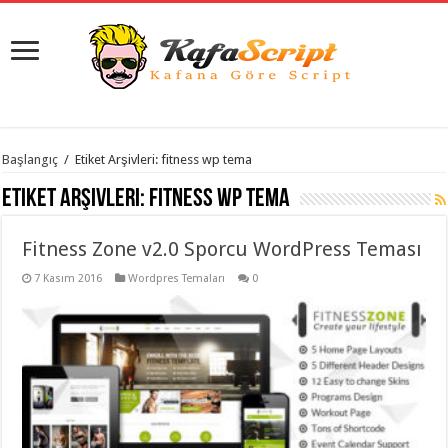
istanbul
Başlangıç
/
Etiket Arşivleri: fitness wp tema
organizasyon
evden
Etiket Arşivleri:
fitness wp tema
eve
taşımacılık
,
gaziantep
Fitness Zone v2.0 Sporcu WordPress Teması
organizasyon
,
gaziantep
evden
7 Kasım 2016
Wordpres Temaları
0
eve
taşımacılık
,
evden
eve
taşımacılık
,
gaziantep
evden
eve
taşımacılık
,
evden
eve