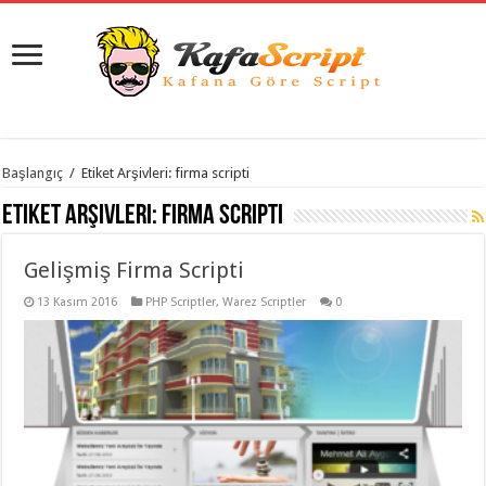
istanbul
Başlangıç
/
Etiket Arşivleri: firma scripti
organizasyon
evden
Etiket Arşivleri:
firma scripti
eve
taşımacılık
,
gaziantep
Gelişmiş Firma Scripti
organizasyon
,
gaziantep
evden
13 Kasım 2016
PHP Scriptler
,
Warez Scriptler
0
eve
taşımacılık
,
evden
eve
taşımacılık
,
gaziantep
evden
eve
taşımacılık
,
evden
eve