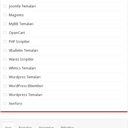
organizasyon
,
Joomla Temaları
gaziantep
organizasyon
,
Magento
gaziantep
organizasyon
,
MyBB Temaları
gaziantep
organizasyon
,
OpenCart
gaziantep
organizasyon
,
PHP Scriptler
gaziantep
palyaço
,
Vbulletin Temaları
twitter
takipçi
Warez Scriptler
hilesi
,
twitter
Whmcs Temaları
takipçi
hilesi
,
instagram
Wordpres Temaları
takipçi
hilesi
,
WordPress Eklentileri
Wordpress Temaları
Xenforo
Yeni
Popüler
Yorumlar
Etiketler