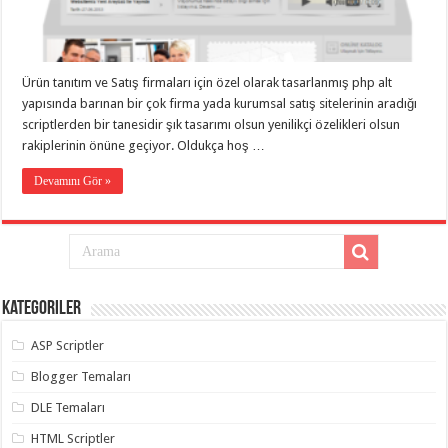
taşımacılık
,
gaziantep
evden
eve
taşımacılık
,
Ürün tanıtım ve Satış firmaları için özel olarak tasarlanmış php alt
gaziantep
evden
yapısında barınan bir çok firma yada kurumsal satış sitelerinin aradığı
eve
scriptlerden bir tanesidir şık tasarımı olsun yenilikçi özelikleri olsun
taşımacılık
,
rakiplerinin önüne geçiyor. Oldukça hoş …
gaziantep
evden
eve
Devamını Gör »
taşımacılık
,
gaziantep
evden
eve
taşımacılık
,
evden
eve
taşımacılık
,
Kategoriler
gaziantep
asansörlü
taşıma
,
ASP Scriptler
gaziantep
evden
Blogger Temaları
eve
taşımacılık
,
DLE Temaları
gaziantep
organizasyon
,
HTML Scriptler
gaziantep