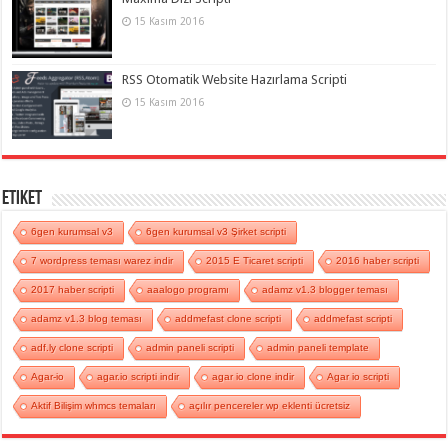
15 Kasım 2016
RSS Otomatik Website Hazırlama Scripti
15 Kasım 2016
Etiket
6gen kurumsal v3
6gen kurumsal v3 Şirket scripti
7 wordpress teması warez indir
2015 E Ticaret scripti
2016 haber scripti
2017 haber scripti
aaalogo programı
adamz v1.3 blogger teması
adamz v1.3 blog teması
addmefast clone scripti
addmefast scripti
adf.ly clone scripti
admin paneli scripti
admin paneli template
Agar-io
agar.io scripti indir
agar io clone indir
Agar io scripti
Aktif Bilişim whmcs temaları
açılır pencereler wp eklenti ücretsiz