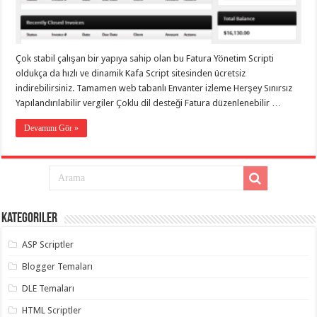
taşımacılık
,
gaziantep
evden
eve
taşımacılık
,
Çok stabil çalışan bir yapıya sahip olan bu Fatura Yönetim Scripti
gaziantep
evden
oldukça da hızlı ve dinamik Kafa Script sitesinden ücretsiz
eve
indirebilirsiniz. Tamamen web tabanlı Envanter izleme Herşey Sınırsız
taşımacılık
,
Yapılandırılabilir vergiler Çoklu dil desteği Fatura düzenlenebilir …
gaziantep
evden
eve
Devamını Gör »
taşımacılık
,
gaziantep
evden
eve
taşımacılık
,
evden
eve
taşımacılık
,
Kategoriler
gaziantep
asansörlü
taşıma
,
ASP Scriptler
gaziantep
evden
Blogger Temaları
eve
taşımacılık
,
DLE Temaları
gaziantep
organizasyon
,
HTML Scriptler
gaziantep