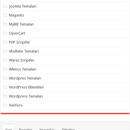
organizasyon
,
Joomla Temaları
gaziantep
organizasyon
,
Magento
gaziantep
organizasyon
,
MyBB Temaları
gaziantep
organizasyon
,
OpenCart
gaziantep
organizasyon
,
PHP Scriptler
gaziantep
palyaço
,
Vbulletin Temaları
twitter
takipçi
Warez Scriptler
hilesi
,
twitter
Whmcs Temaları
takipçi
hilesi
,
instagram
Wordpres Temaları
takipçi
hilesi
,
WordPress Eklentileri
Wordpress Temaları
Xenforo
Yeni
Popüler
Yorumlar
Etiketler