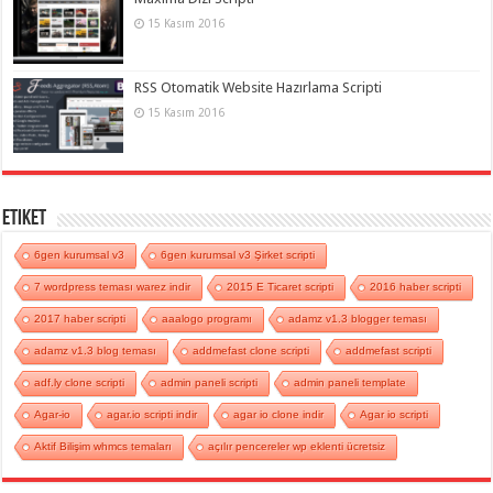
15 Kasım 2016
RSS Otomatik Website Hazırlama Scripti
15 Kasım 2016
Etiket
6gen kurumsal v3
6gen kurumsal v3 Şirket scripti
7 wordpress teması warez indir
2015 E Ticaret scripti
2016 haber scripti
2017 haber scripti
aaalogo programı
adamz v1.3 blogger teması
adamz v1.3 blog teması
addmefast clone scripti
addmefast scripti
adf.ly clone scripti
admin paneli scripti
admin paneli template
Agar-io
agar.io scripti indir
agar io clone indir
Agar io scripti
Aktif Bilişim whmcs temaları
açılır pencereler wp eklenti ücretsiz