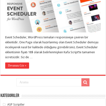
taşımacılık
,
gaziantep
evden
eve
taşımacılık
,
gaziantep
evden
eve
taşımacılık
,
gaziantep
Event Scheduler, WordPress temaları responsiveye çeviren bir
evden
eve
eklentidir. One Page olarak hazırlanmış olan Event Scheduler demoyu
taşımacılık
,
inceleyerek nasıl bir kalitede olduğunu görebilirsiniz. Event Scheduler
gaziantep
eklentisinin fiyatı 18$ olarak belirlenmişken Kafa Script‘te tamamen
evden
eve
ücretsizdir. Siz de …
taşımacılık
,
evden
Devamını Gör »
eve
taşımacılık
,
gaziantep
asansörlü
taşıma
,
gaziantep
evden
eve
taşımacılık
,
Kategoriler
gaziantep
organizasyon
,
ASP Scriptler
gaziantep