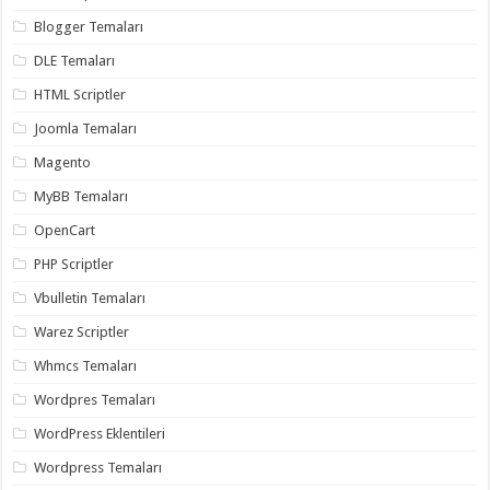
organizasyon
,
Blogger Temaları
gaziantep
organizasyon
,
DLE Temaları
gaziantep
organizasyon
,
HTML Scriptler
gaziantep
organizasyon
,
Joomla Temaları
gaziantep
organizasyon
,
Magento
gaziantep
palyaço
,
twitter
MyBB Temaları
takipçi
hilesi
,
OpenCart
twitter
takipçi
PHP Scriptler
hilesi
,
instagram
Vbulletin Temaları
takipçi
hilesi
,
Warez Scriptler
Whmcs Temaları
Wordpres Temaları
WordPress Eklentileri
Wordpress Temaları