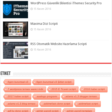
WordPress Güvenlik Eklentisi iThemes Security Pro
15 Kasım 2016
Maxima Dizi Scripti
15 Kasım 2016
RSS Otomatik Website Hazırlama Scripti
15 Kasım 2016
Etiket
6gen kurumsal v3
6gen kurumsal v3 Şirket scripti
7 wordpress teması warez indir
2015 E Ticaret scripti
2016 haber scripti
2017 haber scripti
aaalogo programı
adamz v1.3 blogger teması
adamz v1.3 blog teması
addmefast clone scripti
addmefast scripti
adf.ly clone scripti
admin paneli scripti
admin paneli template