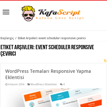
istanbul
Başlangıç
/
Etiket Arşivleri: event scheduler responsive çevirici
organizasyon
evden
Etiket Arşivleri:
event scheduler responsive
eve
taşımacılık
,
çevirici
gaziantep
organizasyon
,
gaziantep
evden
WordPress Temaları Responsive Yapma
eve
taşımacılık
,
Eklentisi
evden
eve
taşımacılık
6 Kasım 2016
,
WordPress Eklentileri
0
gaziantep
evden
eve
taşımacılık
,
evden
eve