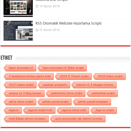
15 Kasım 2016
RSS Otomatik Website Hazırlama Scripti
15 Kasım 2016
Etiket
6gen kurumsal v3
6gen kurumsal v3 Şirket scripti
7 wordpress teması warez indir
2015 E Ticaret scripti
2016 haber scripti
2017 haber scripti
aaalogo programı
adamz v1.3 blogger teması
adamz v1.3 blog teması
addmefast clone scripti
addmefast scripti
adf.ly clone scripti
admin paneli scripti
admin paneli template
Agar-io
agar.io scripti indir
agar io clone indir
Agar io scripti
Aktif Bilişim whmcs temaları
açılır pencereler wp eklenti ücretsiz