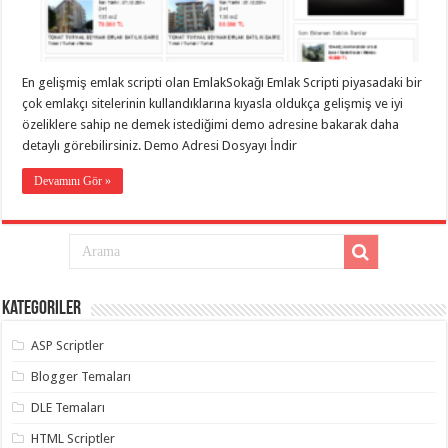
taşımacılık
,
gaziantep
evden
eve
taşımacılık
,
En gelişmiş emlak scripti olan EmlakSokağı Emlak Scripti piyasadaki bir
gaziantep
evden
çok emlakçı sitelerinin kullandıklarına kıyasla oldukça gelişmiş ve iyi
eve
özeliklere sahip ne demek istediğimi demo adresine bakarak daha
taşımacılık
,
detaylı görebilirsiniz. Demo Adresi Dosyayı İndir
gaziantep
evden
eve
Devamını Gör »
taşımacılık
,
gaziantep
evden
eve
taşımacılık
,
evden
eve
taşımacılık
,
Kategoriler
gaziantep
asansörlü
taşıma
,
ASP Scriptler
gaziantep
evden
Blogger Temaları
eve
taşımacılık
,
DLE Temaları
gaziantep
organizasyon
,
HTML Scriptler
gaziantep