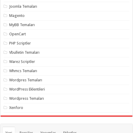
organizasyon
,
Joomla Temaları
gaziantep
organizasyon
,
Magento
gaziantep
organizasyon
,
MyBB Temaları
gaziantep
organizasyon
,
OpenCart
gaziantep
organizasyon
,
PHP Scriptler
gaziantep
palyaço
,
Vbulletin Temaları
twitter
takipçi
Warez Scriptler
hilesi
,
twitter
Whmcs Temaları
takipçi
hilesi
,
instagram
Wordpres Temaları
takipçi
hilesi
,
WordPress Eklentileri
Wordpress Temaları
Xenforo
Yeni
Popüler
Yorumlar
Etiketler