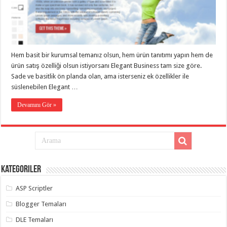
taşımacılık
,
gaziantep
evden
eve
taşımacılık
,
gaziantep
evden
Hem basit bir kurumsal temanız olsun, hem ürün tanıtımı yapın hem de
eve
ürün satış özelliği olsun istiyorsanı Elegant Business tam size göre.
taşımacılık
,
gaziantep
Sade ve basitlik ön planda olan, ama isterseniz ek özellikler ile
evden
süslenebilen Elegant …
eve
taşımacılık
,
gaziantep
Devamını Gör »
evden
eve
taşımacılık
,
evden
eve
taşımacılık
,
gaziantep
asansörlü
Kategoriler
taşıma
,
gaziantep
ASP Scriptler
evden
eve
taşımacılık
,
Blogger Temaları
gaziantep
organizasyon
,
DLE Temaları
gaziantep