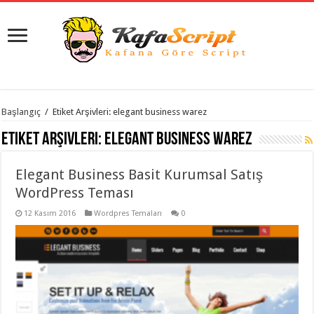
istanbul
Başlangıç
/
Etiket Arşivleri: elegant business warez
organizasyon
evden
Etiket Arşivleri:
elegant business warez
eve
taşımacılık
,
gaziantep
Elegant Business Basit Kurumsal Satış
organizasyon
,
gaziantep
WordPress Teması
evden
eve
12 Kasım 2016
Wordpres Temaları
0
taşımacılık
,
evden
eve
taşımacılık
,
gaziantep
evden
eve
taşımacılık
,
evden
eve