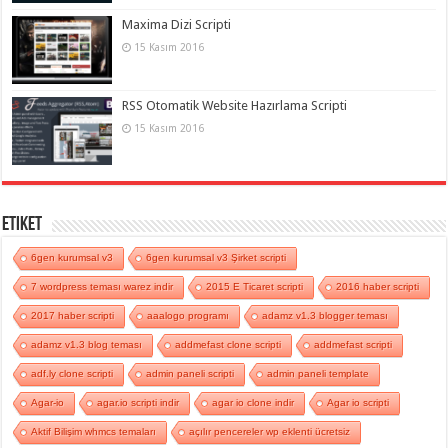
Maxima Dizi Scripti
15 Kasım 2016
RSS Otomatik Website Hazırlama Scripti
15 Kasım 2016
Etiket
6gen kurumsal v3
6gen kurumsal v3 Şirket scripti
7 wordpress teması warez indir
2015 E Ticaret scripti
2016 haber scripti
2017 haber scripti
aaalogo programı
adamz v1.3 blogger teması
adamz v1.3 blog teması
addmefast clone scripti
addmefast scripti
adf.ly clone scripti
admin paneli scripti
admin paneli template
Agar-io
agar.io scripti indir
agar io clone indir
Agar io scripti
Aktif Bilişim whmcs temaları
açılır pencereler wp eklenti ücretsiz