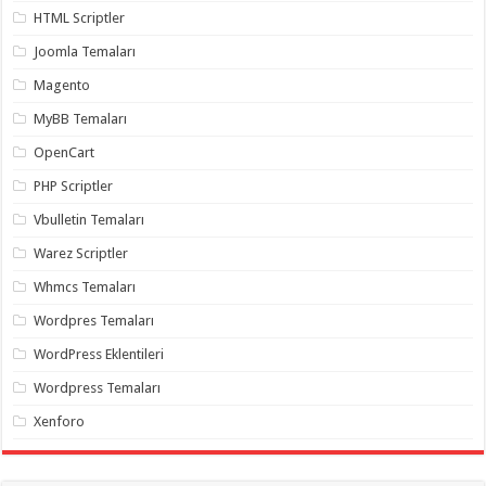
organizasyon
,
HTML Scriptler
gaziantep
organizasyon
,
Joomla Temaları
gaziantep
organizasyon
,
Magento
gaziantep
organizasyon
,
MyBB Temaları
gaziantep
organizasyon
,
OpenCart
gaziantep
palyaço
,
PHP Scriptler
twitter
takipçi
Vbulletin Temaları
hilesi
,
twitter
Warez Scriptler
takipçi
hilesi
,
Whmcs Temaları
instagram
takipçi
Wordpres Temaları
hilesi
,
WordPress Eklentileri
Wordpress Temaları
Xenforo