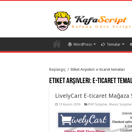
WordPress
Temalar
istanbul
organizasyon
Başlangıç
/
Etiket Arşivleri: e-ticaret temaları
evden
eve
Etiket Arşivleri:
e-ticaret tema
taşımacılık
,
gaziantep
organizasyon
,
gaziantep
LivelyCart E-ticaret Mağaza 
evden
eve
13 Kasım 2016
PHP Scriptler
,
Warez Scriptler
taşımacılık
,
evden
eve
taşımacılık
,
gaziantep
evden