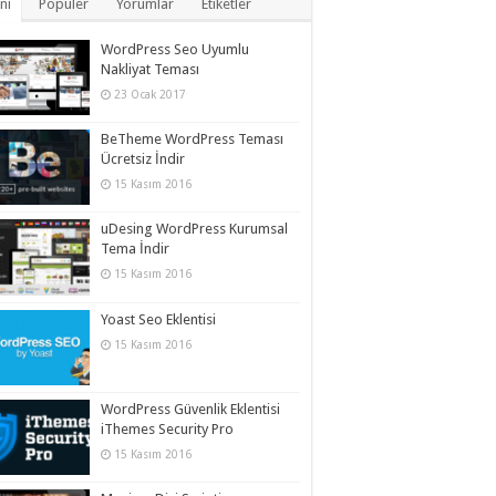
ni
Popüler
Yorumlar
Etiketler
WordPress Seo Uyumlu
Nakliyat Teması
23 Ocak 2017
BeTheme WordPress Teması
Ücretsiz İndir
15 Kasım 2016
uDesing WordPress Kurumsal
Tema İndir
15 Kasım 2016
Yoast Seo Eklentisi
15 Kasım 2016
WordPress Güvenlik Eklentisi
iThemes Security Pro
15 Kasım 2016