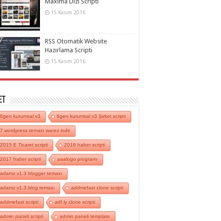
Maxima Dizi Scripti
15 Kasım 2016
RSS Otomatik Website
Hazırlama Scripti
15 Kasım 2016
et
6gen kurumsal v3
6gen kurumsal v3 Şirket scripti
7 wordpress teması warez indir
2015 E Ticaret scripti
2016 haber scripti
2017 haber scripti
aaalogo programı
adamz v1.3 blogger teması
adamz v1.3 blog teması
addmefast clone scripti
addmefast scripti
adf.ly clone scripti
admin paneli scripti
admin paneli template