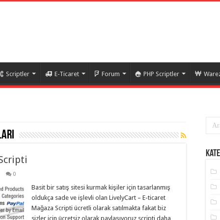
Scriptler
E-Ticaret
Forum
PHP Scriptler
Warez
ları
Kate
Scripti
0
Basit bir satış sitesi kurmak kişiler için tasarlanmış
oldukça sade ve işlevli olan LivelyCart – E-ticaret
Mağaza Scripti ücretli olarak satılmakta fakat biz
sizler için ücretsiz olarak paylaşıyoruz scripti daha