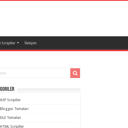
 Scriptler
İletişim
goriler
ASP Scriptler
Blogger Temaları
DLE Temaları
HTML Scriptler