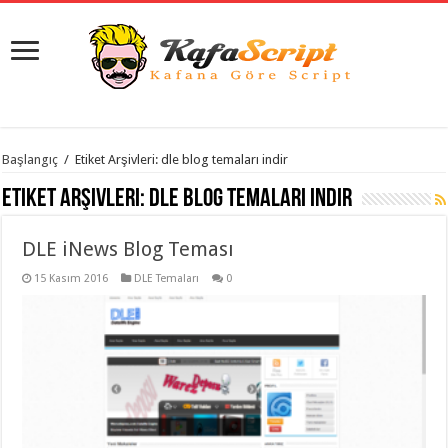
istanbul
Başlangıç
/
Etiket Arşivleri: dle blog temaları indir
organizasyon
evden
Etiket Arşivleri:
dle blog temaları indir
eve
taşımacılık
,
gaziantep
DLE iNews Blog Teması
organizasyon
,
gaziantep
evden
15 Kasım 2016
DLE Temaları
0
eve
taşımacılık
,
evden
eve
taşımacılık
,
gaziantep
evden
eve
taşımacılık
,
evden
eve