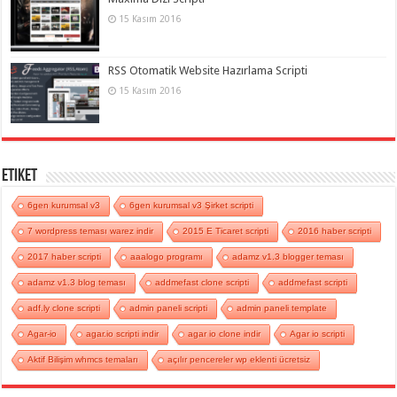
15 Kasım 2016
RSS Otomatik Website Hazırlama Scripti
15 Kasım 2016
Etiket
6gen kurumsal v3
6gen kurumsal v3 Şirket scripti
7 wordpress teması warez indir
2015 E Ticaret scripti
2016 haber scripti
2017 haber scripti
aaalogo programı
adamz v1.3 blogger teması
adamz v1.3 blog teması
addmefast clone scripti
addmefast scripti
adf.ly clone scripti
admin paneli scripti
admin paneli template
Agar-io
agar.io scripti indir
agar io clone indir
Agar io scripti
Aktif Bilişim whmcs temaları
açılır pencereler wp eklenti ücretsiz