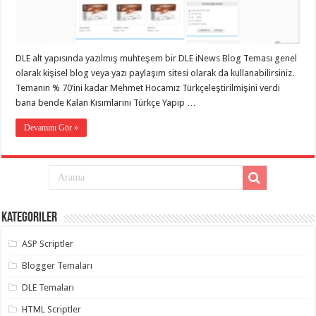
taşımacılık
,
gaziantep
evden
eve
taşımacılık
,
DLE alt yapısında yazılmış muhteşem bir DLE iNews Blog Teması genel
gaziantep
evden
olarak kişisel blog veya yazı paylaşım sitesi olarak da kullanabilirsiniz.
eve
Temanın % 70’ini kadar Mehmet Hocamız Türkçeleştirilmişini verdi
taşımacılık
,
bana bende Kalan Kısımlarını Türkçe Yapıp …
gaziantep
evden
eve
Devamını Gör »
taşımacılık
,
gaziantep
evden
eve
taşımacılık
,
evden
eve
taşımacılık
,
Kategoriler
gaziantep
asansörlü
taşıma
,
ASP Scriptler
gaziantep
evden
Blogger Temaları
eve
taşımacılık
,
DLE Temaları
gaziantep
organizasyon
,
HTML Scriptler
gaziantep