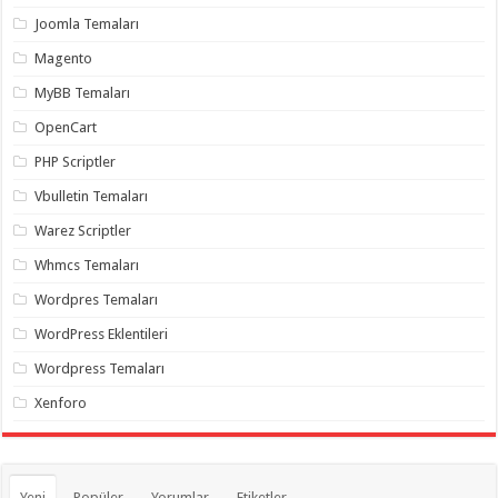
organizasyon
,
Joomla Temaları
gaziantep
organizasyon
,
Magento
gaziantep
organizasyon
,
MyBB Temaları
gaziantep
organizasyon
,
OpenCart
gaziantep
organizasyon
,
PHP Scriptler
gaziantep
palyaço
,
Vbulletin Temaları
twitter
takipçi
Warez Scriptler
hilesi
,
twitter
Whmcs Temaları
takipçi
hilesi
,
instagram
Wordpres Temaları
takipçi
hilesi
,
WordPress Eklentileri
Wordpress Temaları
Xenforo
Yeni
Popüler
Yorumlar
Etiketler