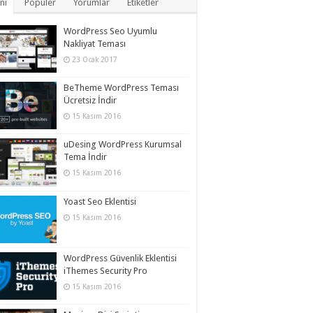
ni
Popüler
Yorumlar
Etiketler
WordPress Seo Uyumlu
Nakliyat Teması
23 Ocak 2017
BeTheme WordPress Teması
Ücretsiz İndir
15 Kasım 2016
uDesing WordPress Kurumsal
Tema İndir
15 Kasım 2016
Yoast Seo Eklentisi
15 Kasım 2016
WordPress Güvenlik Eklentisi
iThemes Security Pro
15 Kasım 2016