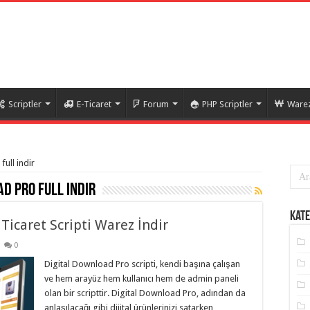
Scriptler
E-Ticaret
Forum
PHP Scriptler
Warez
full indir
d pro full indir
Kate
Ticaret Scripti Warez İndir
0
Digital Download Pro scripti, kendi başına çalışan
ve hem arayüz hem kullanıcı hem de admin paneli
olan bir scripttir. Digital Download Pro, adından da
anlaşılacağı gibi dijital ürünlerinizi satarken