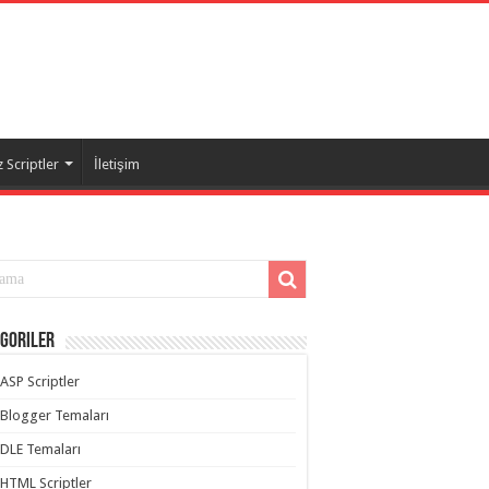
 Scriptler
İletişim
goriler
ASP Scriptler
Blogger Temaları
DLE Temaları
HTML Scriptler