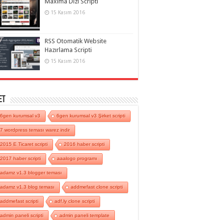
Maxima Dizi Scripti
15 Kasım 2016
RSS Otomatik Website
Hazırlama Scripti
15 Kasım 2016
et
6gen kurumsal v3
6gen kurumsal v3 Şirket scripti
7 wordpress teması warez indir
2015 E Ticaret scripti
2016 haber scripti
2017 haber scripti
aaalogo programı
adamz v1.3 blogger teması
adamz v1.3 blog teması
addmefast clone scripti
addmefast scripti
adf.ly clone scripti
admin paneli scripti
admin paneli template