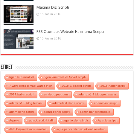
Maxima Dizi Scripti
15 Kasım 2016
RSS Otomatik Website Hazırlama Scripti
15 Kasım 2016
Etiket
6gen kurumsal v3
6gen kurumsal v3 Şirket scripti
7 wordpress teması warez indir
2015 E Ticaret scripti
2016 haber scripti
2017 haber scripti
aaalogo programı
adamz v1.3 blogger teması
adamz v1.3 blog teması
addmefast clone scripti
addmefast scripti
adf.ly clone scripti
admin paneli scripti
admin paneli template
Agar-io
agar.io scripti indir
agar io clone indir
Agar io scripti
Aktif Bilişim whmcs temaları
açılır pencereler wp eklenti ücretsiz