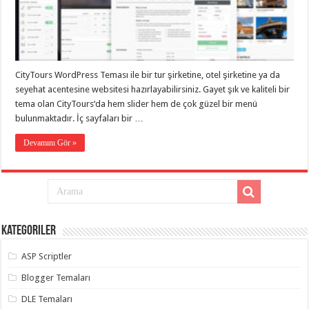
taşımacılık
,
gaziantep
evden
eve
taşımacılık
,
gaziantep
evden
CityTours WordPress Teması ile bir tur şirketine, otel şirketine ya da
eve
seyehat acentesine websitesi hazırlayabilirsiniz. Gayet şık ve kaliteli bir
taşımacılık
,
gaziantep
tema olan CityTours‘da hem slider hem de çok güzel bir menü
evden
bulunmaktadır. İç sayfaları bir …
eve
taşımacılık
,
gaziantep
Devamını Gör »
evden
eve
taşımacılık
,
evden
eve
taşımacılık
,
gaziantep
asansörlü
Kategoriler
taşıma
,
gaziantep
ASP Scriptler
evden
eve
taşımacılık
,
Blogger Temaları
gaziantep
organizasyon
,
DLE Temaları
gaziantep