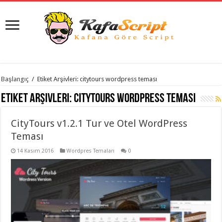
istanbul
Başlangıç
/
Etiket Arşivleri: citytours wordpress teması
organizasyon
evden
Etiket Arşivleri:
citytours wordpress teması
eve
taşımacılık
,
gaziantep
CityTours v1.2.1 Tur ve Otel WordPress
organizasyon
,
gaziantep
Teması
evden
eve
14 Kasım 2016
Wordpres Temaları
0
taşımacılık
,
evden
eve
taşımacılık
,
gaziantep
evden
eve
taşımacılık
,
evden
eve