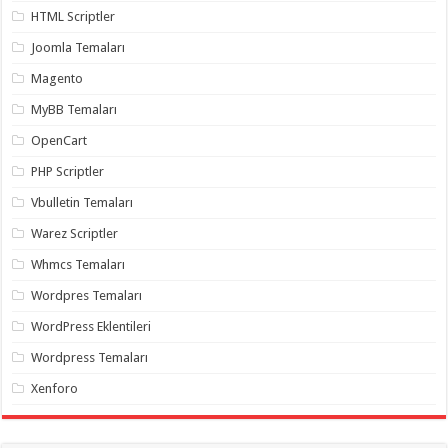
organizasyon
,
HTML Scriptler
gaziantep
organizasyon
,
Joomla Temaları
gaziantep
organizasyon
,
Magento
gaziantep
organizasyon
,
MyBB Temaları
gaziantep
organizasyon
,
OpenCart
gaziantep
palyaço
,
PHP Scriptler
twitter
takipçi
Vbulletin Temaları
hilesi
,
twitter
Warez Scriptler
takipçi
hilesi
,
Whmcs Temaları
instagram
takipçi
Wordpres Temaları
hilesi
,
WordPress Eklentileri
Wordpress Temaları
Xenforo