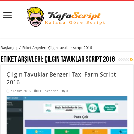
istanbul
Başlangıç
/
Etiket Arşivleri: Çılgın tavuklar script 2016
organizasyon
evden
Etiket Arşivleri:
Çılgın tavuklar script 2016
eve
taşımacılık
,
gaziantep
Çılgın Tavuklar Benzeri Taxi Farm Scripti
organizasyon
,
gaziantep
2016
evden
eve
7 Kasım 2016
PHP Scriptler
0
taşımacılık
,
evden
eve
taşımacılık
,
gaziantep
evden
eve
taşımacılık
,
evden
eve