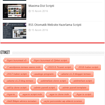
Maxima Dizi Scripti
15 Kasım 2016
RSS Otomatik Website Hazırlama Scripti
15 Kasım 2016
Etiket
6gen kurumsal v3
6gen kurumsal v3 Şirket scripti
7 wordpress teması warez indir
2015 E Ticaret scripti
2016 haber scripti
2017 haber scripti
aaalogo programı
adamz v1.3 blogger teması
adamz v1.3 blog teması
addmefast clone scripti
addmefast scripti
adf.ly clone scripti
admin paneli scripti
admin paneli template
Agar-io
agar.io scripti indir
agar io clone indir
Agar io scripti
Aktif Bilişim whmcs temaları
açılır pencereler wp eklenti ücretsiz