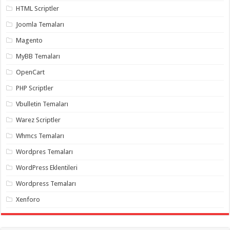
organizasyon
,
HTML Scriptler
gaziantep
organizasyon
,
Joomla Temaları
gaziantep
organizasyon
,
Magento
gaziantep
organizasyon
,
MyBB Temaları
gaziantep
organizasyon
,
OpenCart
gaziantep
palyaço
,
PHP Scriptler
twitter
takipçi
Vbulletin Temaları
hilesi
,
twitter
Warez Scriptler
takipçi
hilesi
,
Whmcs Temaları
instagram
takipçi
Wordpres Temaları
hilesi
,
WordPress Eklentileri
Wordpress Temaları
Xenforo