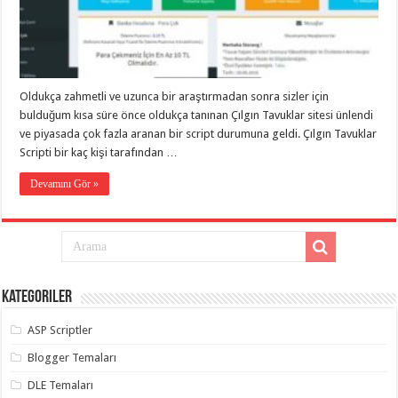
taşımacılık
,
gaziantep
evden
eve
taşımacılık
,
gaziantep
evden
Oldukça zahmetli ve uzunca bir araştırmadan sonra sizler için
eve
bulduğum kısa süre önce oldukça tanınan Çılgın Tavuklar sitesi ünlendi
taşımacılık
,
gaziantep
ve piyasada çok fazla aranan bir script durumuna geldi. Çılgın Tavuklar
evden
Scripti bir kaç kişi tarafından …
eve
taşımacılık
,
gaziantep
Devamını Gör »
evden
eve
taşımacılık
,
evden
eve
taşımacılık
,
gaziantep
asansörlü
Kategoriler
taşıma
,
gaziantep
ASP Scriptler
evden
eve
taşımacılık
,
Blogger Temaları
gaziantep
organizasyon
,
DLE Temaları
gaziantep