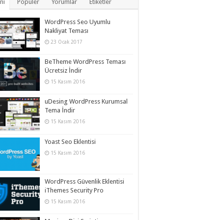
ni
Popüler
Yorumlar
Etiketler
WordPress Seo Uyumlu
Nakliyat Teması
23 Ocak 2017
BeTheme WordPress Teması
Ücretsiz İndir
15 Kasım 2016
uDesing WordPress Kurumsal
Tema İndir
15 Kasım 2016
Yoast Seo Eklentisi
15 Kasım 2016
WordPress Güvenlik Eklentisi
iThemes Security Pro
15 Kasım 2016