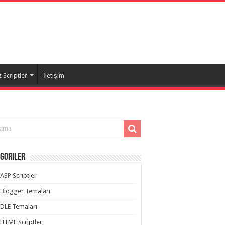
 Scriptler
İletişim
goriler
ASP Scriptler
Blogger Temaları
DLE Temaları
HTML Scriptler