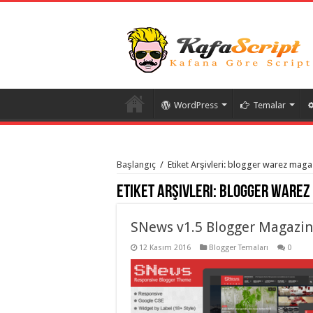
WordPress
Temalar
istanbul
organizasyon
Başlangıç
/
Etiket Arşivleri: blogger warez maga
evden
eve
Etiket Arşivleri:
blogger warez
taşımacılık
,
gaziantep
organizasyon
,
gaziantep
SNews v1.5 Blogger Magazi
evden
eve
12 Kasım 2016
Blogger Temaları
0
taşımacılık
,
evden
eve
taşımacılık
,
gaziantep
evden