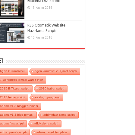
Maxima Dizi Scripti
15 Kasım 2016
RSS Otomatik Website
Hazırlama Scripti
15 Kasım 2016
et
6gen kurumsal v3
6gen kurumsal v3 Şirket scripti
7 wordpress teması warez indir
2015 E Ticaret scripti
2016 haber scripti
2017 haber scripti
aaalogo programı
adamz v1.3 blogger teması
adamz v1.3 blog teması
addmefast clone scripti
addmefast scripti
adf.ly clone scripti
admin paneli scripti
admin paneli template