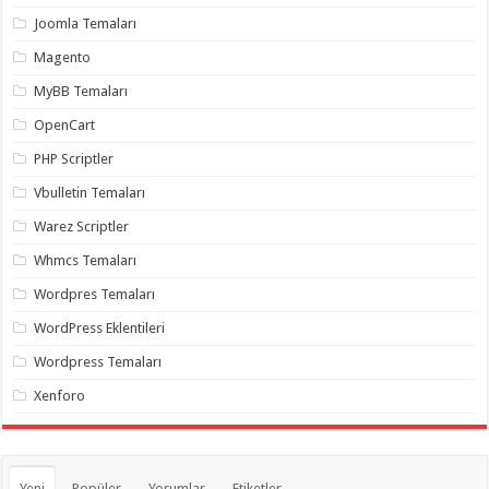
organizasyon
,
Joomla Temaları
gaziantep
organizasyon
,
Magento
gaziantep
organizasyon
,
MyBB Temaları
gaziantep
organizasyon
,
OpenCart
gaziantep
organizasyon
,
PHP Scriptler
gaziantep
palyaço
,
Vbulletin Temaları
twitter
takipçi
Warez Scriptler
hilesi
,
twitter
Whmcs Temaları
takipçi
hilesi
,
instagram
Wordpres Temaları
takipçi
hilesi
,
WordPress Eklentileri
Wordpress Temaları
Xenforo
Yeni
Popüler
Yorumlar
Etiketler