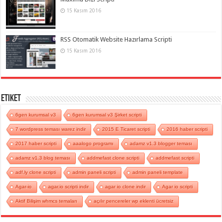
15 Kasım 2016
RSS Otomatik Website Hazırlama Scripti
15 Kasım 2016
Etiket
6gen kurumsal v3
6gen kurumsal v3 Şirket scripti
7 wordpress teması warez indir
2015 E Ticaret scripti
2016 haber scripti
2017 haber scripti
aaalogo programı
adamz v1.3 blogger teması
adamz v1.3 blog teması
addmefast clone scripti
addmefast scripti
adf.ly clone scripti
admin paneli scripti
admin paneli template
Agar-io
agar.io scripti indir
agar io clone indir
Agar io scripti
Aktif Bilişim whmcs temaları
açılır pencereler wp eklenti ücretsiz