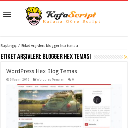
istanbul
Başlangıç
/
Etiket Arşivleri: blogger hex teması
organizasyon
evden
Etiket Arşivleri:
blogger hex teması
eve
taşımacılık
,
gaziantep
WordPress Hex Blog Teması
organizasyon
,
gaziantep
evden
6 Kasım 2016
Wordpres Temaları
0
eve
taşımacılık
,
evden
eve
taşımacılık
,
gaziantep
evden
eve
taşımacılık
,
evden
eve