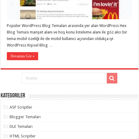
taşımacılık
,
gaziantep
evden
eve
taşımacılık
,
Popüler WordPress Blog Temaları arasında yer alan WordPress Hex
gaziantep
evden
Blog Teması manşet alanı ve hoş konu listeleme alanı ile göz alıcı bir
eve
tema mobil özeliği ile de mobil kullanıcı açısından oldukça iyi
taşımacılık
,
WordPress Kişisel Blog …
gaziantep
evden
eve
Devamını Gör »
taşımacılık
,
gaziantep
evden
eve
taşımacılık
,
evden
eve
taşımacılık
,
Kategoriler
gaziantep
asansörlü
taşıma
,
ASP Scriptler
gaziantep
evden
Blogger Temaları
eve
taşımacılık
,
DLE Temaları
gaziantep
organizasyon
,
HTML Scriptler
gaziantep