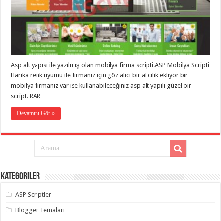
taşımacılık
,
gaziantep
evden
eve
taşımacılık
,
gaziantep
evden
eve
Asp alt yapısı ile yazılmış olan mobilya firma scripti.ASP Mobilya Scripti
taşımacılık
,
gaziantep
Harika renk uyumu ile firmanız için göz alıcı bir alıcılık ekliyor bir
evden
mobilya firmanız var ise kullanabileceğiniz asp alt yapılı güzel bir
eve
taşımacılık
,
script. RAR …
gaziantep
evden
Devamını Gör »
eve
taşımacılık
,
evden
eve
taşımacılık
,
gaziantep
asansörlü
taşıma
,
Kategoriler
gaziantep
evden
eve
ASP Scriptler
taşımacılık
,
gaziantep
Blogger Temaları
organizasyon
,
gaziantep