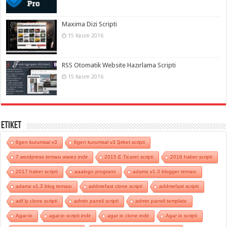
Maxima Dizi Scripti
15 Kasım 2016
RSS Otomatik Website Hazırlama Scripti
15 Kasım 2016
Etiket
6gen kurumsal v3
6gen kurumsal v3 Şirket scripti
7 wordpress teması warez indir
2015 E Ticaret scripti
2016 haber scripti
2017 haber scripti
aaalogo programı
adamz v1.3 blogger teması
adamz v1.3 blog teması
addmefast clone scripti
addmefast scripti
adf.ly clone scripti
admin paneli scripti
admin paneli template
Agar-io
agar.io scripti indir
agar io clone indir
Agar io scripti