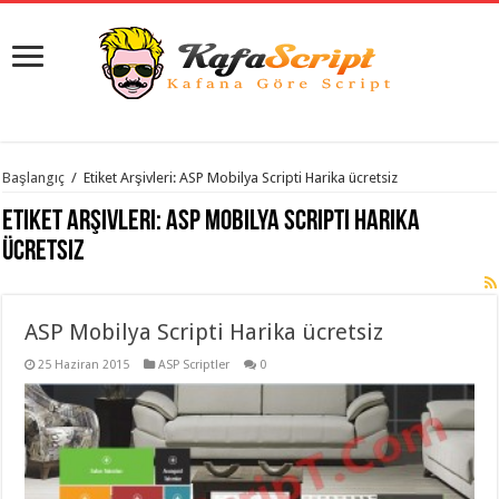
istanbul
Başlangıç
/
Etiket Arşivleri: ASP Mobilya Scripti Harika ücretsiz
organizasyon
evden
Etiket Arşivleri:
ASP Mobilya Scripti Harika
eve
taşımacılık
,
ücretsiz
gaziantep
organizasyon
,
gaziantep
evden
ASP Mobilya Scripti Harika ücretsiz
eve
taşımacılık
,
evden
25 Haziran 2015
ASP Scriptler
0
eve
taşımacılık
,
gaziantep
evden
eve
taşımacılık
,
evden
eve