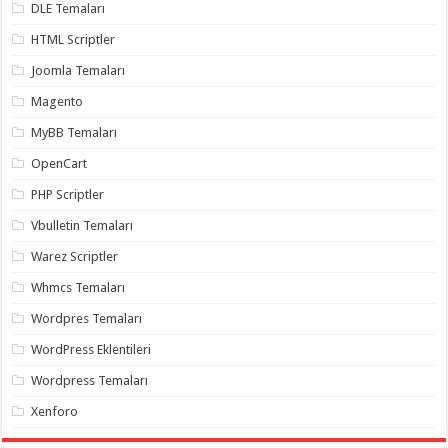
DLE Temaları
organizasyon
,
gaziantep
HTML Scriptler
organizasyon
,
gaziantep
Joomla Temaları
organizasyon
,
gaziantep
Magento
organizasyon
,
gaziantep
MyBB Temaları
organizasyon
,
gaziantep
OpenCart
palyaço
,
twitter
takipçi
PHP Scriptler
hilesi
,
twitter
Vbulletin Temaları
takipçi
hilesi
,
Warez Scriptler
instagram
takipçi
Whmcs Temaları
hilesi
,
Wordpres Temaları
WordPress Eklentileri
Wordpress Temaları
Xenforo