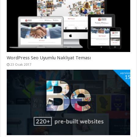
organizasyon
,
gaziantep
organizasyon
,
gaziantep
organizasyon
,
gaziantep
organizasyon
,
gaziantep
organizasyon
,
gaziantep
palyaço
,
twitter
WordPress Seo Uyumlu Nakliyat Teması
takipçi
hilesi
,
23 Ocak 2017
twitter
takipçi
hilesi
,
instagram
takipçi
hilesi
,