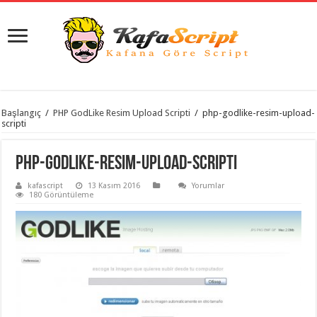
istanbul
Başlangıç
/
PHP GodLike Resim Upload Scripti
/
php-godlike-resim-upload-
organizasyon
scripti
evden
eve
taşımacılık
,
php-godlike-resim-upload-scripti
gaziantep
organizasyon
,
kafascript
13 Kasım 2016
Yorumlar
gaziantep
180 Görüntüleme
evden
eve
taşımacılık
,
evden
eve
taşımacılık
,
gaziantep
evden
eve
taşımacılık
,
evden
eve