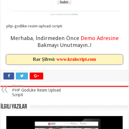
taşımacılık
,
gaziantep
evden
eve
taşımacılık
,
gaziantep
php-godlike-resim-upload-scripti
evden
eve
Merhaba, İndirmeden Önce
Demo Adresine
taşımacılık
,
gaziantep
Bakmayı Unutmayın..!
evden
eve
taşımacılık
,
Rar Şifresi:
www.kralscript.com
gaziantep
evden
eve
taşımacılık
,
evden
eve
taşımacılık
,
Önceki
gaziantep
PHP GodLike Resim Upload
asansörlü
Scripti
taşıma
,
gaziantep
İlgili Yazılar
evden
eve
taşımacılık
,
gaziantep
organizasyon
,
gaziantep