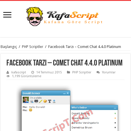
istanbul
Başlangıç
/
PHP Scriptler
/
Facebook Tarzı – Comet Chat 4.4.0 Platinum
organizasyon
evden
eve
Facebook Tarzı – Comet Chat 4.4.0 Platinum
taşımacılık
,
gaziantep
kafascript
14 Temmuz 2015
PHP Scriptler
Yorumlar
organizasyon
,
1,199 Görüntüleme
gaziantep
evden
eve
taşımacılık
,
evden
eve
taşımacılık
,
gaziantep
evden
eve
taşımacılık
,
evden
eve