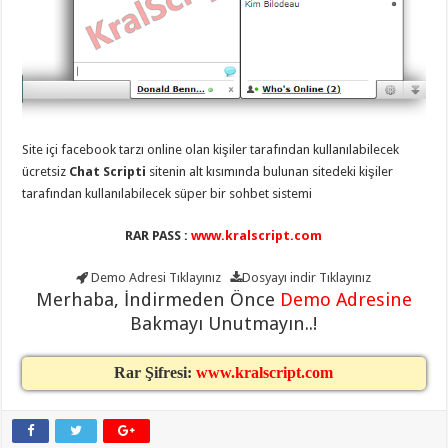
taşımacılık
,
gaziantep
evden
eve
taşımacılık
,
gaziantep
evden
eve
taşımacılık
,
gaziantep
Site içi facebook tarzı online olan kişiler tarafından kullanılabilecek
evden
ücretsiz
Chat Scripti
sitenin alt kısımında bulunan sitedeki kişiler
eve
taşımacılık
,
tarafından kullanılabilecek süper bir sohbet sistemi
gaziantep
evden
RAR PASS :
www.kralscript.com
eve
taşımacılık
,
evden
Demo Adresi
Tıklayınız
Dosyayı indir
Tıklayınız
eve
Merhaba, İndirmeden Önce
Demo Adresine
taşımacılık
,
gaziantep
Bakmayı Unutmayın..!
asansörlü
taşıma
,
gaziantep
Rar Şifresi:
www.kralscript.com
evden
eve
taşımacılık
,
gaziantep
organizasyon
,
gaziantep