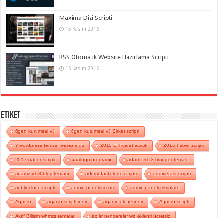
Maxima Dizi Scripti
15 Kasım 2016
RSS Otomatik Website Hazırlama Scripti
15 Kasım 2016
Etiket
6gen kurumsal v3
6gen kurumsal v3 Şirket scripti
7 wordpress teması warez indir
2015 E Ticaret scripti
2016 haber scripti
2017 haber scripti
aaalogo programı
adamz v1.3 blogger teması
adamz v1.3 blog teması
addmefast clone scripti
addmefast scripti
adf.ly clone scripti
admin paneli scripti
admin paneli template
Agar-io
agar.io scripti indir
agar io clone indir
Agar io scripti
Aktif Bilişim whmcs temaları
açılır pencereler wp eklenti ücretsiz