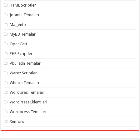
organizasyon
,
HTML Scriptler
gaziantep
organizasyon
,
Joomla Temaları
gaziantep
organizasyon
,
Magento
gaziantep
organizasyon
,
MyBB Temaları
gaziantep
organizasyon
,
OpenCart
gaziantep
palyaço
,
PHP Scriptler
twitter
takipçi
Vbulletin Temaları
hilesi
,
twitter
Warez Scriptler
takipçi
hilesi
,
Whmcs Temaları
instagram
takipçi
Wordpres Temaları
hilesi
,
WordPress Eklentileri
Wordpress Temaları
Xenforo