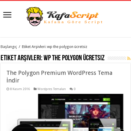
istanbul
Başlangıç
/
Etiket Arşivleri: wp the polygon ücretsiz
organizasyon
evden
Etiket Arşivleri:
wp the polygon ücretsiz
eve
taşımacılık
,
gaziantep
The Polygon Premium WordPress Tema
organizasyon
,
gaziantep
İndir
evden
eve
8 Kasım 2016
Wordpres Temaları
0
taşımacılık
,
evden
eve
taşımacılık
,
gaziantep
evden
eve
taşımacılık
,
evden
eve