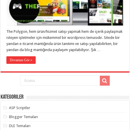
taşımacılık
,
gaziantep
evden
eve
taşımacılık
,
gaziantep
evden
The Polygon, hem ürün/hizmet satışı yapmak hem de içerik paylaşmak
eve
isteyen işletmeler için mükemmel bir wordpress temasıdır. Sitede bir
taşımacılık
,
gaziantep
yandan e-ticaret mantığında ürün tanıtımı ve satışı yapılabilirken, bir
evden
yandan da blog mantığında paylaşım yapılabiliyor. Şık …
eve
taşımacılık
,
gaziantep
Devamını Gör »
evden
eve
taşımacılık
,
evden
eve
taşımacılık
,
gaziantep
asansörlü
Kategoriler
taşıma
,
gaziantep
ASP Scriptler
evden
eve
taşımacılık
,
Blogger Temaları
gaziantep
organizasyon
,
DLE Temaları
gaziantep