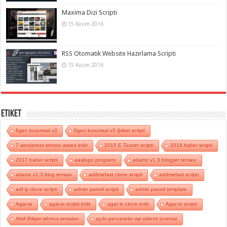
Maxima Dizi Scripti
15 Kasım 2016
RSS Otomatik Website Hazırlama Scripti
15 Kasım 2016
Etiket
6gen kurumsal v3
6gen kurumsal v3 Şirket scripti
7 wordpress teması warez indir
2015 E Ticaret scripti
2016 haber scripti
2017 haber scripti
aaalogo programı
adamz v1.3 blogger teması
adamz v1.3 blog teması
addmefast clone scripti
addmefast scripti
adf.ly clone scripti
admin paneli scripti
admin paneli template
Agar-io
agar.io scripti indir
agar io clone indir
Agar io scripti
Aktif Bilişim whmcs temaları
açılır pencereler wp eklenti ücretsiz