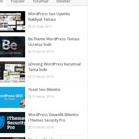
ni
Popüler
Yorumlar
Etiketler
WordPress Seo Uyumlu
Nakliyat Teması
23 Ocak 2017
BeTheme WordPress Teması
Ücretsiz İndir
15 Kasım 2016
uDesing WordPress Kurumsal
Tema İndir
15 Kasım 2016
Yoast Seo Eklentisi
15 Kasım 2016
WordPress Güvenlik Eklentisi
iThemes Security Pro
15 Kasım 2016