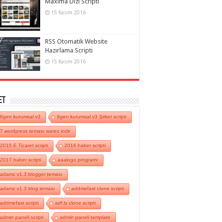
Maxima Dizi Scripti
15 Kasım 2016
RSS Otomatik Website
Hazırlama Scripti
15 Kasım 2016
et
6gen kurumsal v3
6gen kurumsal v3 Şirket scripti
7 wordpress teması warez indir
2015 E Ticaret scripti
2016 haber scripti
2017 haber scripti
aaalogo programı
adamz v1.3 blogger teması
adamz v1.3 blog teması
addmefast clone scripti
addmefast scripti
adf.ly clone scripti
admin paneli scripti
admin paneli template