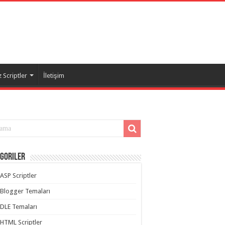
 Scriptler
İletişim
goriler
ASP Scriptler
Blogger Temaları
DLE Temaları
HTML Scriptler