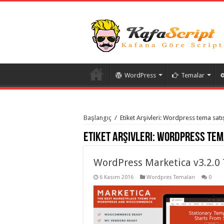
WordPress
Temalar
istanbul
organizasyon
Başlangıç
/
Etiket Arşivleri: Wordpress tema sat
evden
eve
Etiket Arşivleri:
Wordpress tema
taşımacılık
,
gaziantep
organizasyon
,
gaziantep
WordPress Marketica v3.2.0
evden
eve
6 Kasım 2016
Wordpres Temaları
0
taşımacılık
,
evden
eve
taşımacılık
,
gaziantep
evden