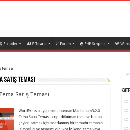
Scriptler
E-Ticaret
Forum
PHP Scriptler
Warez
ış teması
 satış teması
Kate
 Tema Satış Teması
WordPress alt yapısında barınan Marketica v3.2.0
Tema Satış Teması script döküman tema ve benzeri
şeyleri satmak için tasarlanmış bir temadır temanın
işlevselliği ve tasarımı oldukça iyi kendi tema veya