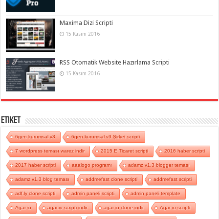
Maxima Dizi Scripti
15 Kasım 2016
RSS Otomatik Website Hazırlama Scripti
15 Kasım 2016
Etiket
6gen kurumsal v3
6gen kurumsal v3 Şirket scripti
7 wordpress teması warez indir
2015 E Ticaret scripti
2016 haber scripti
2017 haber scripti
aaalogo programı
adamz v1.3 blogger teması
adamz v1.3 blog teması
addmefast clone scripti
addmefast scripti
adf.ly clone scripti
admin paneli scripti
admin paneli template
Agar-io
agar.io scripti indir
agar io clone indir
Agar io scripti