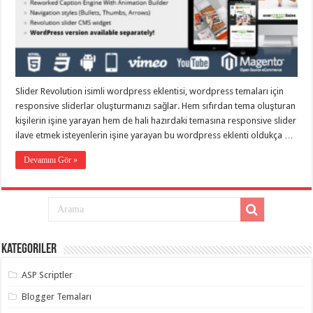
taşımacılık
,
gaziantep
evden
eve
taşımacılık
,
gaziantep
evden
eve
Slider Revolution isimli wordpress eklentisi, wordpress temaları için
taşımacılık
,
gaziantep
responsive sliderlar oluşturmanızı sağlar. Hem sıfırdan tema oluşturan
evden
kişilerin işine yarayan hem de hali hazırdaki temasına responsive slider
eve
taşımacılık
,
ilave etmek isteyenlerin işine yarayan bu wordpress eklenti oldukça …
gaziantep
evden
Devamını Gör »
eve
taşımacılık
,
evden
eve
taşımacılık
,
gaziantep
asansörlü
taşıma
,
Kategoriler
gaziantep
evden
eve
ASP Scriptler
taşımacılık
,
gaziantep
Blogger Temaları
organizasyon
,
gaziantep