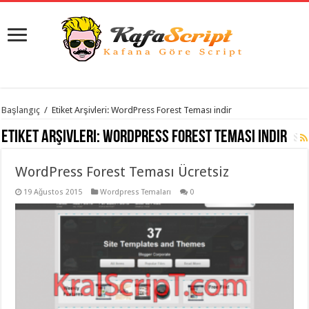
istanbul
Başlangıç
/
Etiket Arşivleri: WordPress Forest Teması indir
organizasyon
evden
Etiket Arşivleri:
WordPress Forest Teması indir
eve
taşımacılık
,
gaziantep
WordPress Forest Teması Ücretsiz
organizasyon
,
gaziantep
evden
19 Ağustos 2015
Wordpress Temaları
0
eve
taşımacılık
,
evden
eve
taşımacılık
,
gaziantep
evden
eve
taşımacılık
,
evden
eve