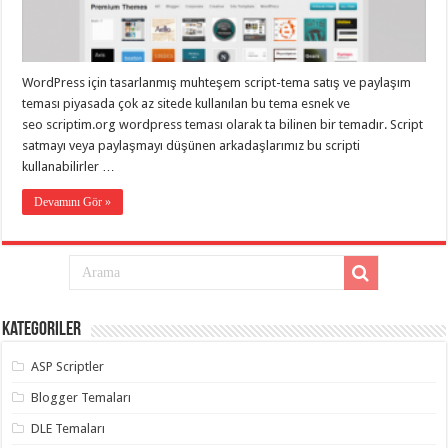
taşımacılık
,
gaziantep
evden
eve
taşımacılık
,
WordPress için tasarlanmış muhteşem script-tema satış ve paylaşım
gaziantep
evden
teması piyasada çok az sitede kullanılan bu tema esnek ve
eve
seo scriptim.org wordpress teması olarak ta bilinen bir temadır. Script
taşımacılık
,
satmayı veya paylaşmayı düşünen arkadaşlarımız bu scripti
gaziantep
evden
kullanabilirler …
eve
taşımacılık
,
Devamını Gör »
gaziantep
evden
eve
taşımacılık
,
evden
eve
taşımacılık
,
gaziantep
asansörlü
Kategoriler
taşıma
,
gaziantep
ASP Scriptler
evden
eve
Blogger Temaları
taşımacılık
,
gaziantep
DLE Temaları
organizasyon
,
gaziantep