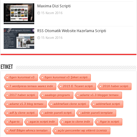
Maxima Dizi Scripti
15 Kasım 2016
RSS Otomatik Website Hazırlama Scripti
15 Kasım 2016
Etiket
6gen kurumsal v3
6gen kurumsal v3 Şirket scripti
7 wordpress teması warez indir
2015 E Ticaret scripti
2016 haber scripti
2017 haber scripti
aaalogo programı
adamz v1.3 blogger teması
adamz v1.3 blog teması
addmefast clone scripti
addmefast scripti
adf.ly clone scripti
admin paneli scripti
admin paneli template
Agar-io
agar.io scripti indir
agar io clone indir
Agar io scripti
Aktif Bilişim whmcs temaları
açılır pencereler wp eklenti ücretsiz