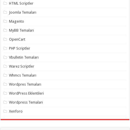
HTML Scriptler
organizasyon
,
gaziantep
Joomla Temaları
organizasyon
,
gaziantep
Magento
organizasyon
,
gaziantep
organizasyon
,
MyBB Temaları
gaziantep
organizasyon
,
OpenCart
gaziantep
palyaço
,
PHP Scriptler
twitter
takipçi
Vbulletin Temaları
hilesi
,
twitter
Warez Scriptler
takipçi
hilesi
,
Whmcs Temaları
instagram
takipçi
Wordpres Temaları
hilesi
,
WordPress Eklentileri
Wordpress Temaları
Xenforo