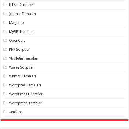
organizasyon
,
HTML Scriptler
gaziantep
organizasyon
,
Joomla Temaları
gaziantep
organizasyon
,
Magento
gaziantep
organizasyon
,
MyBB Temaları
gaziantep
organizasyon
,
OpenCart
gaziantep
palyaço
,
PHP Scriptler
twitter
takipçi
Vbulletin Temaları
hilesi
,
twitter
Warez Scriptler
takipçi
hilesi
,
Whmcs Temaları
instagram
takipçi
Wordpres Temaları
hilesi
,
WordPress Eklentileri
Wordpress Temaları
Xenforo