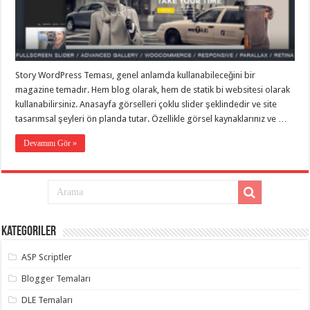
taşımacılık
,
gaziantep
evden
eve
taşımacılık
,
gaziantep
evden
Story WordPress Teması, genel anlamda kullanabileceğini bir
eve
magazine temadır. Hem blog olarak, hem de statik bi websitesi olarak
taşımacılık
,
gaziantep
kullanabilirsiniz. Anasayfa görselleri çoklu slider şeklindedir ve site
evden
tasarımsal şeyleri ön planda tutar. Özellikle görsel kaynaklarınız ve …
eve
taşımacılık
,
gaziantep
Devamını Gör »
evden
eve
taşımacılık
,
evden
eve
taşımacılık
,
gaziantep
asansörlü
Kategoriler
taşıma
,
gaziantep
ASP Scriptler
evden
eve
taşımacılık
,
Blogger Temaları
gaziantep
organizasyon
,
DLE Temaları
gaziantep