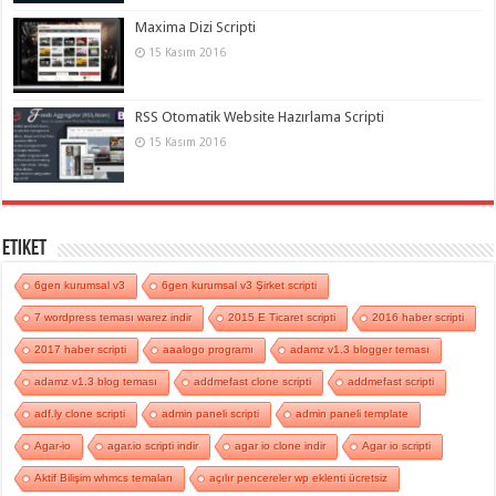
Maxima Dizi Scripti
15 Kasım 2016
RSS Otomatik Website Hazırlama Scripti
15 Kasım 2016
Etiket
6gen kurumsal v3
6gen kurumsal v3 Şirket scripti
7 wordpress teması warez indir
2015 E Ticaret scripti
2016 haber scripti
2017 haber scripti
aaalogo programı
adamz v1.3 blogger teması
adamz v1.3 blog teması
addmefast clone scripti
addmefast scripti
adf.ly clone scripti
admin paneli scripti
admin paneli template
Agar-io
agar.io scripti indir
agar io clone indir
Agar io scripti
Aktif Bilişim whmcs temaları
açılır pencereler wp eklenti ücretsiz