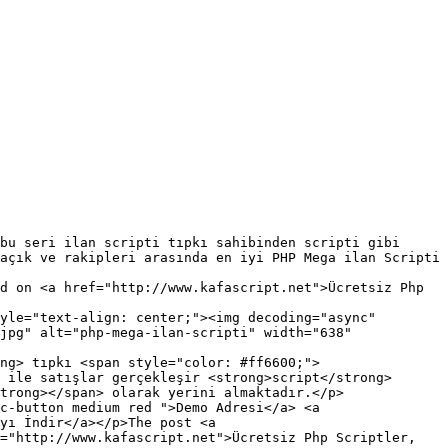
açık ve rakipleri arasında en iyi PHP Mega ilan Scripti 
d on <a href="http://www.kafascript.net">Ücretsiz Php 
jpg" alt="php-mega-ilan-scripti" width="638" 
ng> tıpkı <span style="color: #ff6600;">
 ile satışlar gerçekleşir <strong>script</strong> 
trong></span> olarak yerini almaktadır.</p>

c-button medium red ">Demo Adresi</a> <a 
yı İndir</a></p>The post <a 
="http://www.kafascript.net">Ücretsiz Php Scriptler, 