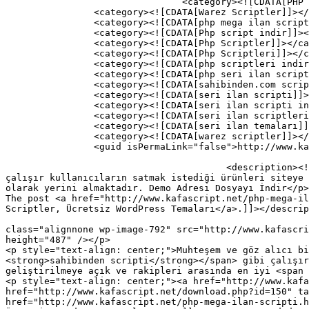
				<category><![CDATA[PHP Scriptler]]></category>

		<category><![CDATA[Warez Scriptler]]></category>

		<category><![CDATA[php mega ilan scripti]]></category>

		<category><![CDATA[Php script indir]]></category>

		<category><![CDATA[Php Scriptler]]></category>

		<category><![CDATA[Php Scriptleri]]></category>

		<category><![CDATA[php scriptleri indir]]></category>

		<category><![CDATA[php seri ilan scripti]]></category>

		<category><![CDATA[sahibinden.com scripti]]></category>

		<category><![CDATA[seri ilan scripti]]></category>

		<category><![CDATA[seri ilan scripti indir]]></category>

		<category><![CDATA[seri ilan scriptleri]]></category>

		<category><![CDATA[seri ilan temaları]]></category>

		<category><![CDATA[warez scriptler]]></category>

		<guid isPermaLink="false">http://www.kafascript.net/?p=1568</guid>

					<description><![CDATA[<p>Muhteşem ve göz alıcı bir tasarıma sahip olan bu seri ilan scripti tıpkı sahibinden scripti gibi 
çalışır kullanıcıların satmak istediği ürünleri siteye 
olarak yerini almaktadır. Demo Adresi Dosyayı İndir</p>

The post <a href="http://www.kafascript.net/php-mega-il
Scriptler, Ücretsiz WordPress Temaları</a>.]]></descrip
										<content:encoded><![CDATA[<p style="text-align: cen
class="alignnone wp-image-792" src="http://www.kafascri
height="487" /></p>

<p style="text-align: center;">Muhteşem ve göz alıcı b
<strong>sahibinden scripti</strong></span> gibi çalışır
geliştirilmeye açık ve rakipleri arasında en iyi <span 
<p style="text-align: center;"><a href="http://www.kafa
href="http://www.kafascript.net/download.php?id=150" ta
href="http://www.kafascript.net/php-mega-ilan-scripti.h