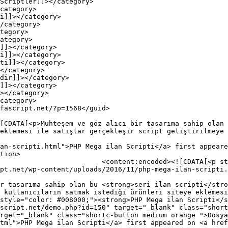
eklemesi ile satışlar gerçekleşir script geliştirilmeye 
an-scripti.html">PHP Mega ilan Scripti</a> first appeare
tion>

ter;"><img decoding="async" 
pt.net/wp-content/uploads/2016/11/php-mega-ilan-scripti.
ir tasarıma sahip olan bu <strong>seri ilan scripti</stro
 kullanıcıların satmak istediği ürünleri siteye eklemesi
style="color: #008000;"><strong>PHP Mega ilan Scripti</s
script.net/demo.php?id=150" target="_blank" class="short
rget="_blank" class="shortc-button medium orange ">Dosya
tml">PHP Mega ilan Scripti</a> first appeared on <a href