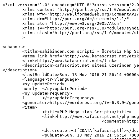
<?xml version="1.0" encoding="UTF-8"?><rss version="2.0
	xmlns:content="http://purl.org/rss/1.0/modules/content/"

	xmlns:wfw="http://wellformedweb.org/CommentAPI/"

	xmlns:dc="http://purl.org/dc/elements/1.1/"

	xmlns:atom="http://www.w3.org/2005/Atom"

	xmlns:sy="http://purl.org/rss/1.0/modules/syndication/"

	xmlns:slash="http://purl.org/rss/1.0/modules/slash/"

	>

<channel>

	<title>sahibinden.com scripti » Ücretsiz Php Scriptler, Ücretsiz WordPress Temaları</title>

	<atom:link href="http://www.kafascript.net/etiket/sahibinden-com-scripti/feed" rel="self" type="application/rss+xml" />

	<link>http://www.kafascript.net</link>

	<description>Kafascript.net sitesi üzerinden yeni ücretsiz scriptler, wordpress seo uyumlu tema indirme sitesi. Wordpress ücretsiz temalar burada yer almakta.
</description>

	<lastBuildDate>Sun, 13 Nov 2016 21:56:14 +0000</lastBuildDate>

	<language>tr</language>

	<sy:updatePeriod>

	hourly	</sy:updatePeriod>

	<sy:updateFrequency>

	1	</sy:updateFrequency>

	<generator>https://wordpress.org/?v=6.3.9</generator>

	<item>

		<title>PHP Mega ilan Scripti</title>

		<link>http://www.kafascript.net/php-mega-ilan-scripti.html</link>

					<comments>http://www.kafascript.net/php-mega-ilan-scripti.html#respond</comments>

		<dc:creator><![CDATA[kafascript]]></dc:creator>

		<pubDate>Sun, 13 Nov 2016 21:56:14 +0000</pubDate>
