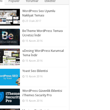
ni
Popüler
Yorumlar
Etiketler
WordPress Seo Uyumlu
Nakliyat Teması
23 Ocak 2017
BeTheme WordPress Teması
Ücretsiz İndir
15 Kasım 2016
uDesing WordPress Kurumsal
Tema İndir
15 Kasım 2016
Yoast Seo Eklentisi
15 Kasım 2016
WordPress Güvenlik Eklentisi
iThemes Security Pro
15 Kasım 2016