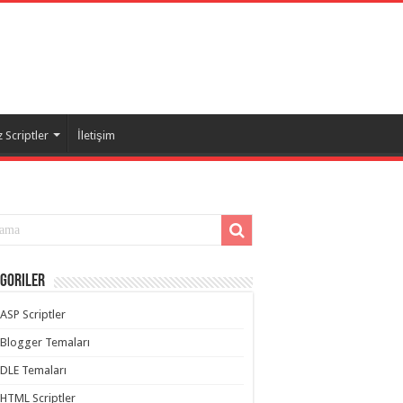
 Scriptler
İletişim
goriler
ASP Scriptler
Blogger Temaları
DLE Temaları
HTML Scriptler