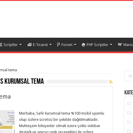
Scriptler
E-Ticaret
Forum
PHP Scriptler
Warez
rumsal tema
ss kurumsal tema
Kate
Tema
Merhaba, Safir kurumsal tema %100 mobil uyumlu
olup sizlere ücretsiz bir şekilde dağıtılmaktadır.
Muhteşem bileşenler olmak üzere çoklu sidebar
desteği ve sınırsız renk seçenekleri ile sizlere