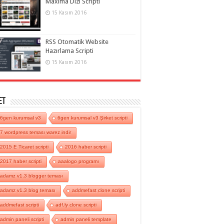
Maxima Dizi Scripti
15 Kasım 2016
RSS Otomatik Website
Hazırlama Scripti
15 Kasım 2016
et
6gen kurumsal v3
6gen kurumsal v3 Şirket scripti
7 wordpress teması warez indir
2015 E Ticaret scripti
2016 haber scripti
2017 haber scripti
aaalogo programı
adamz v1.3 blogger teması
adamz v1.3 blog teması
addmefast clone scripti
addmefast scripti
adf.ly clone scripti
admin paneli scripti
admin paneli template