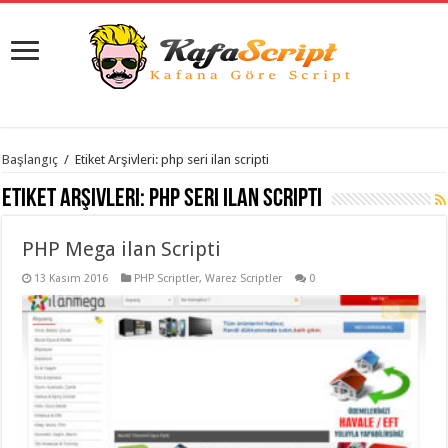
istanbul
Başlangıç
/
Etiket Arşivleri: php seri ilan scripti
organizasyon
evden
Etiket Arşivleri:
php seri ilan scripti
eve
taşımacılık
,
gaziantep
PHP Mega ilan Scripti
organizasyon
,
gaziantep
evden
13 Kasım 2016
PHP Scriptler
,
Warez Scriptler
0
eve
taşımacılık
,
evden
eve
taşımacılık
,
gaziantep
evden
eve
taşımacılık
,
evden
eve