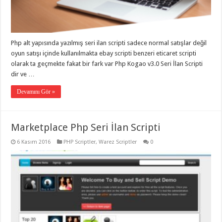
organizasyon
,
gaziantep
organizasyon
,
gaziantep
organizasyon
,
Php alt yapısında yazılmış seri ilan scripti sadece normal satışlar değil
gaziantep
organizasyon
,
oyun satışı içinde kullanılmakta ebay scripti benzeri eticaret scripti
gaziantep
olarak ta geçmekte fakat bir fark var Php Kogao v3.0 Seri İlan Scripti
organizasyon
,
gaziantep
dir ve …
palyaço
,
twitter
Devamını Gör »
takipçi
hilesi
,
twitter
takipçi
Marketplace Php Seri İlan Scripti
hilesi
,
instagram
takipçi
6 Kasım 2016
PHP Scriptler
,
Warez Scriptler
0
hilesi
,