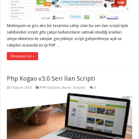
taşımacılık
,
gaziantep
evden
eve
taşımacılık
,
Muhteşem ve göz alıcı bir tasarıma sahip olan bu seri ilan scripti tıpkı
gaziantep
evden
sahibinden scripti gibi çalışır kullanıcıların satmak istediği ürünleri
eve
siteye eklemesi ile satışlar gerçekleşir script geliştirilmeye açık ve
taşımacılık
,
rakipleri arasında en iyi PHP …
gaziantep
evden
eve
Devamını Gör »
taşımacılık
,
gaziantep
evden
eve
Php Kogao v3.0 Seri İlan Scripti
taşımacılık
,
evden
eve
6 Kasım 2016
PHP Scriptler
,
Warez Scriptler
0
taşımacılık
,
gaziantep
asansörlü
taşıma
,
gaziantep
evden
eve
taşımacılık
,
gaziantep
organizasyon
,
gaziantep