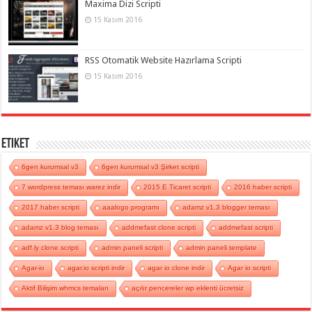
Maxima Dizi Scripti
15 Kasım 2016
RSS Otomatik Website Hazırlama Scripti
15 Kasım 2016
Etiket
6gen kurumsal v3
6gen kurumsal v3 Şirket scripti
7 wordpress teması warez indir
2015 E Ticaret scripti
2016 haber scripti
2017 haber scripti
aaalogo programı
adamz v1.3 blogger teması
adamz v1.3 blog teması
addmefast clone scripti
addmefast scripti
adf.ly clone scripti
admin paneli scripti
admin paneli template
Agar-io
agar.io scripti indir
agar io clone indir
Agar io scripti
Aktif Bilişim whmcs temaları
açılır pencereler wp eklenti ücretsiz