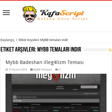
istanbul
Başlangıç
/
Etiket Arşivleri: MyBB temaları indir
organizasyon
evden
Etiket Arşivleri:
MyBB temaları indir
eve
taşımacılık
,
gaziantep
Mybb Badeshan illeg4lizm Teması
organizasyon
,
gaziantep
evden
15 Kasım 2016
MyBB Temaları
0
eve
taşımacılık
,
evden
eve
taşımacılık
,
gaziantep
evden
eve
taşımacılık
,
evden
eve