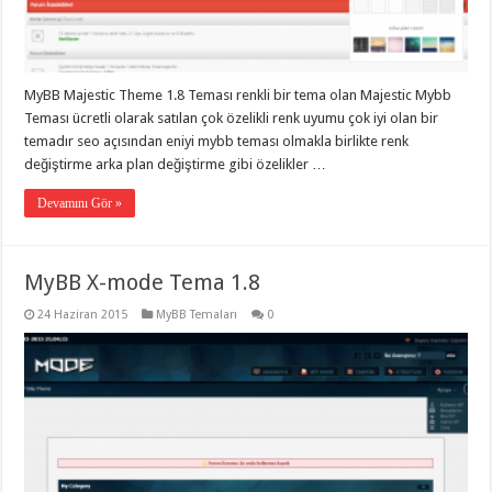
organizasyon
,
gaziantep
organizasyon
,
gaziantep
organizasyon
,
MyBB Majestic Theme 1.8 Teması renkli bir tema olan Majestic Mybb
gaziantep
organizasyon
,
Teması ücretli olarak satılan çok özelikli renk uyumu çok iyi olan bir
gaziantep
temadır seo açısından eniyi mybb teması olmakla birlikte renk
organizasyon
,
gaziantep
değiştirme arka plan değiştirme gibi özelikler …
palyaço
,
twitter
Devamını Gör »
takipçi
hilesi
,
twitter
takipçi
MyBB X-mode Tema 1.8
hilesi
,
instagram
takipçi
24 Haziran 2015
MyBB Temaları
0
hilesi
,