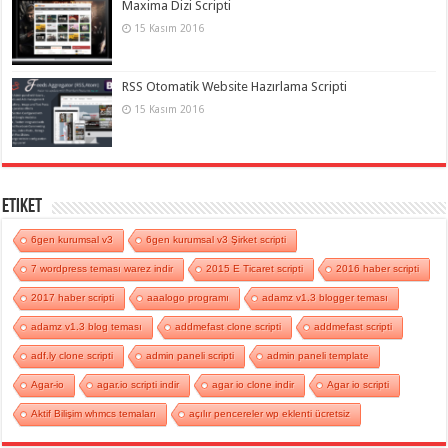
Maxima Dizi Scripti
15 Kasım 2016
RSS Otomatik Website Hazırlama Scripti
15 Kasım 2016
Etiket
6gen kurumsal v3
6gen kurumsal v3 Şirket scripti
7 wordpress teması warez indir
2015 E Ticaret scripti
2016 haber scripti
2017 haber scripti
aaalogo programı
adamz v1.3 blogger teması
adamz v1.3 blog teması
addmefast clone scripti
addmefast scripti
adf.ly clone scripti
admin paneli scripti
admin paneli template
Agar-io
agar.io scripti indir
agar io clone indir
Agar io scripti
Aktif Bilişim whmcs temaları
açılır pencereler wp eklenti ücretsiz