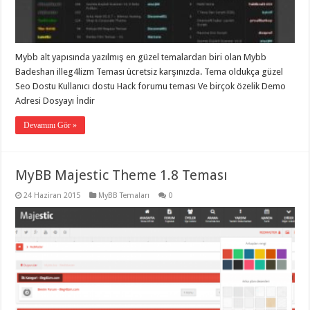
taşımacılık
,
gaziantep
evden
eve
taşımacılık
,
Mybb alt yapısında yazılmış en güzel temalardan biri olan Mybb
gaziantep
evden
Badeshan illeg4lizm Teması ücretsiz karşınızda. Tema oldukça güzel
eve
Seo Dostu Kullanıcı dostu Hack forumu teması Ve birçok özelik Demo
taşımacılık
,
Adresi Dosyayı İndir
gaziantep
evden
eve
Devamını Gör »
taşımacılık
,
gaziantep
evden
eve
MyBB Majestic Theme 1.8 Teması
taşımacılık
,
evden
eve
24 Haziran 2015
MyBB Temaları
0
taşımacılık
,
gaziantep
asansörlü
taşıma
,
gaziantep
evden
eve
taşımacılık
,
gaziantep
organizasyon
,
gaziantep