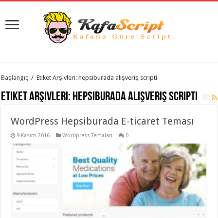
istanbul
Başlangıç
/
Etiket Arşivleri: hepsiburada alışveriş scripti
organizasyon
evden
Etiket Arşivleri:
hepsiburada alışveriş scripti
eve
taşımacılık
,
gaziantep
WordPress Hepsiburada E-ticaret Teması
organizasyon
,
gaziantep
evden
9 Kasım 2016
Wordpress Temaları
0
eve
taşımacılık
,
evden
eve
taşımacılık
,
gaziantep
evden
eve
taşımacılık
,
evden
eve