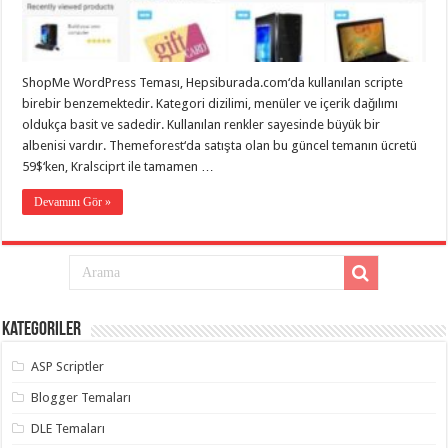
taşımacılık
,
gaziantep
evden
eve
taşımacılık
,
ShopMe WordPress Teması, Hepsiburada.com‘da kullanılan scripte
gaziantep
evden
birebir benzemektedir. Kategori dizilimi, menüler ve içerik dağılımı
eve
oldukça basit ve sadedir. Kullanılan renkler sayesinde büyük bir
taşımacılık
,
albenisi vardır. Themeforest‘da satışta olan bu güncel temanın ücretü
gaziantep
evden
59$‘ken, Kralsciprt ile tamamen …
eve
taşımacılık
,
Devamını Gör »
gaziantep
evden
eve
taşımacılık
,
evden
eve
taşımacılık
,
gaziantep
asansörlü
Kategoriler
taşıma
,
gaziantep
ASP Scriptler
evden
eve
Blogger Temaları
taşımacılık
,
gaziantep
DLE Temaları
organizasyon
,
gaziantep