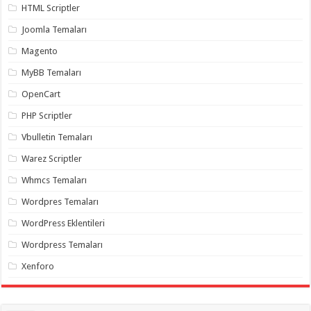
HTML Scriptler
organizasyon
,
gaziantep
Joomla Temaları
organizasyon
,
gaziantep
Magento
organizasyon
,
gaziantep
organizasyon
,
MyBB Temaları
gaziantep
organizasyon
,
OpenCart
gaziantep
palyaço
,
PHP Scriptler
twitter
takipçi
Vbulletin Temaları
hilesi
,
twitter
Warez Scriptler
takipçi
hilesi
,
Whmcs Temaları
instagram
takipçi
Wordpres Temaları
hilesi
,
WordPress Eklentileri
Wordpress Temaları
Xenforo