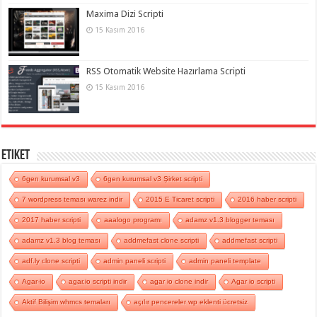
Maxima Dizi Scripti
15 Kasım 2016
RSS Otomatik Website Hazırlama Scripti
15 Kasım 2016
Etiket
6gen kurumsal v3
6gen kurumsal v3 Şirket scripti
7 wordpress teması warez indir
2015 E Ticaret scripti
2016 haber scripti
2017 haber scripti
aaalogo programı
adamz v1.3 blogger teması
adamz v1.3 blog teması
addmefast clone scripti
addmefast scripti
adf.ly clone scripti
admin paneli scripti
admin paneli template
Agar-io
agar.io scripti indir
agar io clone indir
Agar io scripti
Aktif Bilişim whmcs temaları
açılır pencereler wp eklenti ücretsiz