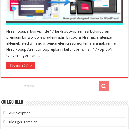
taşımacılık
,
gaziantep
evden
eve
taşımacılık
,
gaziantep
evden
Ninja Popups, bünyesinde 17 farklı pop-up şeması bulunduran
eve
premium bir wordpress eklentisidir. Birçok farklı amaçla sitenize
taşımacılık
,
gaziantep
eklemek istediğiniz açılır pencereler için sürekli tema aramak yerine
evden
Ninja Popups‘un hazır pop-uplarını kullanabilirsiniz. 17 Pop-up‘ın
eve
taşımacılık
,
tamamını görmek …
gaziantep
evden
Devamını Gör »
eve
taşımacılık
,
evden
eve
taşımacılık
,
gaziantep
asansörlü
taşıma
,
Kategoriler
gaziantep
evden
eve
ASP Scriptler
taşımacılık
,
gaziantep
Blogger Temaları
organizasyon
,
gaziantep