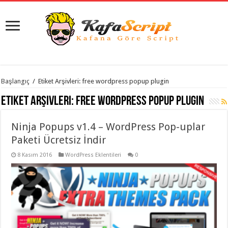
istanbul
Başlangıç
/
Etiket Arşivleri: free wordpress popup plugin
organizasyon
evden
Etiket Arşivleri:
free wordpress popup plugin
eve
taşımacılık
,
gaziantep
Ninja Popups v1.4 – WordPress Pop-uplar
organizasyon
,
gaziantep
Paketi Ücretsiz İndir
evden
eve
8 Kasım 2016
WordPress Eklentileri
0
taşımacılık
,
evden
eve
taşımacılık
,
gaziantep
evden
eve
taşımacılık
,
evden
eve