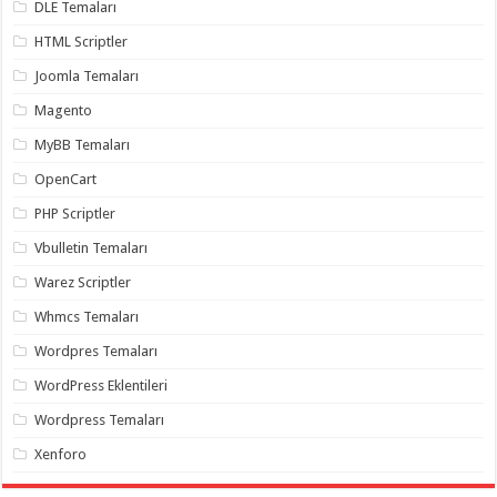
DLE Temaları
organizasyon
,
gaziantep
HTML Scriptler
organizasyon
,
gaziantep
Joomla Temaları
organizasyon
,
gaziantep
Magento
organizasyon
,
gaziantep
MyBB Temaları
organizasyon
,
gaziantep
OpenCart
palyaço
,
twitter
PHP Scriptler
takipçi
hilesi
,
Vbulletin Temaları
twitter
takipçi
hilesi
,
Warez Scriptler
instagram
takipçi
Whmcs Temaları
hilesi
,
Wordpres Temaları
WordPress Eklentileri
Wordpress Temaları
Xenforo