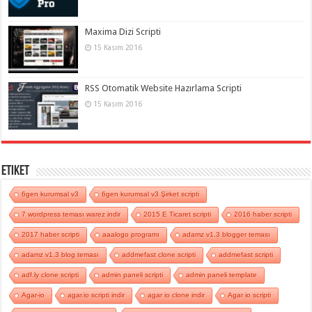
Maxima Dizi Scripti
15 Kasım 2016
RSS Otomatik Website Hazırlama Scripti
15 Kasım 2016
Etiket
6gen kurumsal v3
6gen kurumsal v3 Şirket scripti
7 wordpress teması warez indir
2015 E Ticaret scripti
2016 haber scripti
2017 haber scripti
aaalogo programı
adamz v1.3 blogger teması
adamz v1.3 blog teması
addmefast clone scripti
addmefast scripti
adf.ly clone scripti
admin paneli scripti
admin paneli template
Agar-io
agar.io scripti indir
agar io clone indir
Agar io scripti