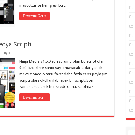
mevcuttur ve her işlevi bu …
Devamını Gör »
edya Scripti
0
Ninja Media v1.5.9 son sürümü olan bu script olan
üstü özeliklere sahip sayılamayacak kadar yenilik
mevcut onedio tarzı fakat daha fazla caps paylaşım
scripti olarak kullanılabilecek bir script. Son
zamanlarda artık her sitede olmazsa olmaz …
Devamını Gör »