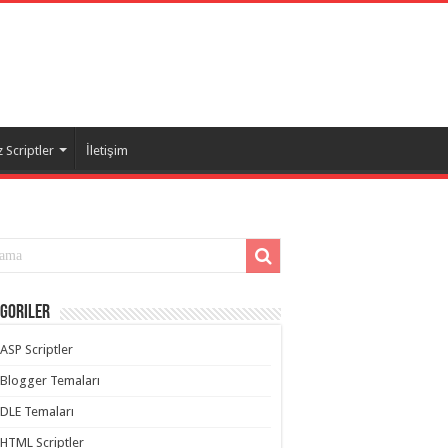
 Scriptler
İletişim
goriler
ASP Scriptler
Blogger Temaları
DLE Temaları
HTML Scriptler