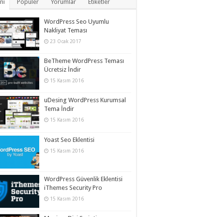
ni
Popüler
Yorumlar
Etiketler
WordPress Seo Uyumlu
Nakliyat Teması
23 Ocak 2017
BeTheme WordPress Teması
Ücretsiz İndir
15 Kasım 2016
uDesing WordPress Kurumsal
Tema İndir
15 Kasım 2016
Yoast Seo Eklentisi
15 Kasım 2016
WordPress Güvenlik Eklentisi
iThemes Security Pro
15 Kasım 2016