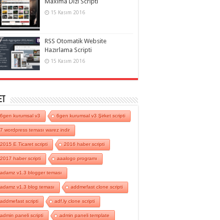
Maxima Dizi Scripti
15 Kasım 2016
RSS Otomatik Website
Hazırlama Scripti
15 Kasım 2016
et
6gen kurumsal v3
6gen kurumsal v3 Şirket scripti
7 wordpress teması warez indir
2015 E Ticaret scripti
2016 haber scripti
2017 haber scripti
aaalogo programı
adamz v1.3 blogger teması
adamz v1.3 blog teması
addmefast clone scripti
addmefast scripti
adf.ly clone scripti
admin paneli scripti
admin paneli template