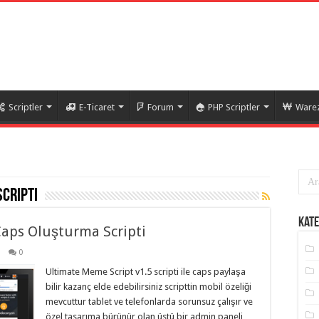
Scriptler
E-Ticaret
Forum
PHP Scriptler
Warez
cripti
Kate
Caps Oluşturma Scripti
0
Ultimate Meme Script v1.5 scripti ile caps paylaşa
bilir kazanç elde edebilirsiniz scripttin mobil özeliği
mevcuttur tablet ve telefonlarda sorunsuz çalışır ve
özel tasarıma bürünür olan üstü bir admin paneli